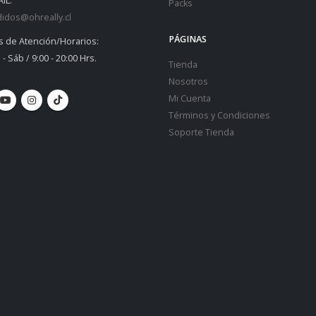
IL:
Packs
idos@ohreally.cl
PÁGINAS
s de Atención/Horarios:
 - Sáb / 9:00 - 20:00 Hrs.
Tienda
Nosotros
Mi Cuenta
Términos y Condiciones
Soporte Tienda