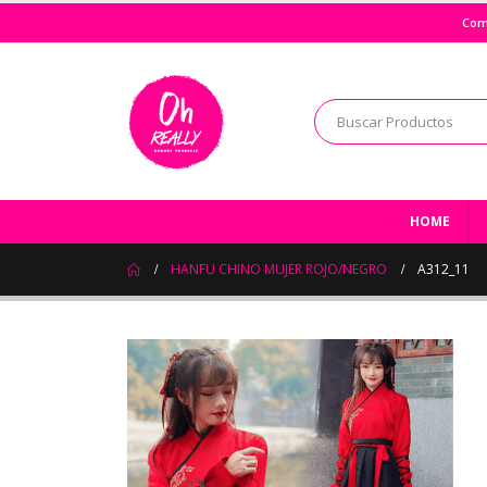
Com
HOME
HANFU CHINO MUJER ROJO/NEGRO
A312_11