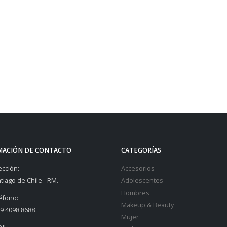
MACIÓN DE CONTACTO
CATEGORÍAS
ección:
Accesorios
tiago de Chile - RM.
Adolescentes
Hombres
éfono:
Makeup & Beauty
9 4098 8688
Mujer