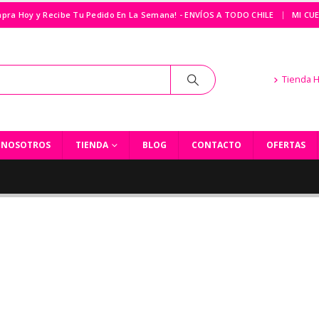
|
pra Hoy y Recibe Tu Pedido En La Semana! - ENVÍOS A TODO CHILE
MI CU
Tienda 
NOSOTROS
TIENDA
BLOG
CONTACTO
OFERTAS