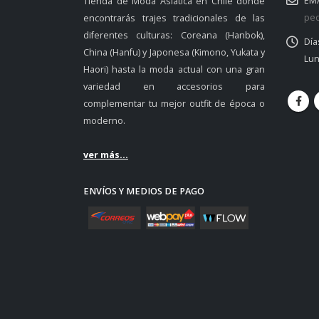
EMA
Tienda de Moda Asiática en Chile donde
ped
encontrarás trajes tradicionales de las
diferentes culturas: Coreana (Hanbok),
Día
China (Hanfu) y Japonesa (Kimono, Yukata y
Lun
Haori) hasta la moda actual con una gran
variedad en accesorios para
complementar tu mejor outfit de época o
moderno.
ver más...
ENVÍOS Y MEDIOS DE PAGO