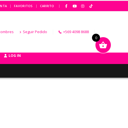
|
ENTA
FAVORITOS
CARRITO
Hombres
Seguir Pedido
+569 4098 8688
0
LOG IN