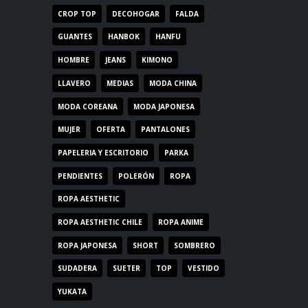
CROP TOP
DECOHOGAR
FALDA
GUANTES
HANBOK
HANFU
HOMBRE
JEANS
KIMONO
LLAVERO
MEDIAS
MODA CHINA
MODA COREANA
MODA JAPONESA
MUJER
OFERTA
PANTALONES
PAPELERIA Y ESCRITORIO
PARKA
PENDIENTES
POLERÓN
ROPA
ROPA AESTHETIC
ROPA AESTHETIC CHILE
ROPA ANIME
ROPA JAPONESA
SHORT
SOMBRERO
SUDADERA
SUETER
TOP
VESTIDO
YUKATA