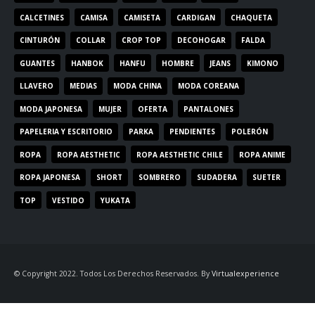
CALCETINES
CAMISA
CAMISETA
CARDIGAN
CHAQUETA
CINTURÓN
COLLAR
CROP TOP
DECOHOGAR
FALDA
GUANTES
HANBOK
HANFU
HOMBRE
JEANS
KIMONO
LLAVERO
MEDIAS
MODA CHINA
MODA COREANA
MODA JAPONESA
MUJER
OFERTA
PANTALONES
PAPELERIA Y ESCRITORIO
PARKA
PENDIENTES
POLERÓN
ROPA
ROPA AESTHETIC
ROPA AESTHETIC CHILE
ROPA ANIME
ROPA JAPONESA
SHORT
SOMBRERO
SUDADERA
SUETER
TOP
VESTIDO
YUKATA
© Copyright 2022. Todos Los Derechos Reservados. By
Virtualexperience