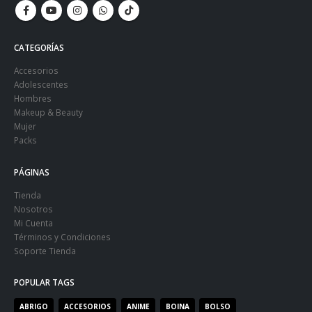
CATEGORÍAS
Accesorios
Adolescentes
Hombres
Makeup & Beauty
Mujer
Packs
PÁGINAS
Tienda
Nosotros
Mi Cuenta
Términos y Condiciones
Soporte Tienda
POPULAR TAGS
ABRIGO
ACCESORIOS
ANIME
BOINA
BOLSO