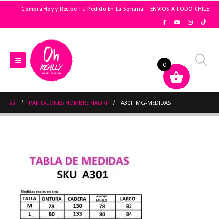
Compra Hoy y Recibe Tu Pedido En La Semana! - ENVÍOS A TODO CHILE
0
PANTALONES HOMBRE HAORI
A301 IMG-MEDIDAS