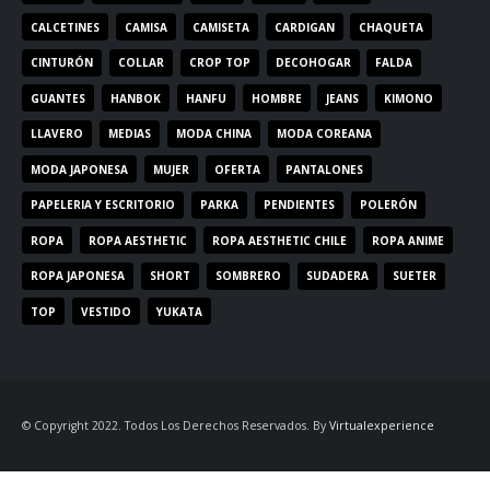
CALCETINES
CAMISA
CAMISETA
CARDIGAN
CHAQUETA
CINTURÓN
COLLAR
CROP TOP
DECOHOGAR
FALDA
GUANTES
HANBOK
HANFU
HOMBRE
JEANS
KIMONO
LLAVERO
MEDIAS
MODA CHINA
MODA COREANA
MODA JAPONESA
MUJER
OFERTA
PANTALONES
PAPELERIA Y ESCRITORIO
PARKA
PENDIENTES
POLERÓN
ROPA
ROPA AESTHETIC
ROPA AESTHETIC CHILE
ROPA ANIME
ROPA JAPONESA
SHORT
SOMBRERO
SUDADERA
SUETER
TOP
VESTIDO
YUKATA
© Copyright 2022. Todos Los Derechos Reservados. By
Virtualexperience