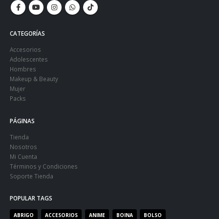
CATEGORÍAS
Accesorios
Adolescentes
Hombres
Makeup & Beauty
Mujer
Packs
PÁGINAS
Tienda
Nosotros
Mi Cuenta
Términos y Condiciones
Soporte Tienda
POPULAR TAGS
ABRIGO
ACCESORIOS
ANIME
BOINA
BOLSO