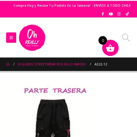
Compra Hoy y Recibe Tu Pedido En La Semana! - ENVÍOS A TODO CHILE
0
JOGGERS STREETWEAR BOLSILLO INROJO
A322-12