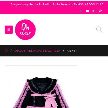
Compra Hoy y Recibe Tu Pedido En La Semana! - ENVÍOS A TODO CHILE
CHAQUETA BLONDAS Y LAZO ROSA
A197-17