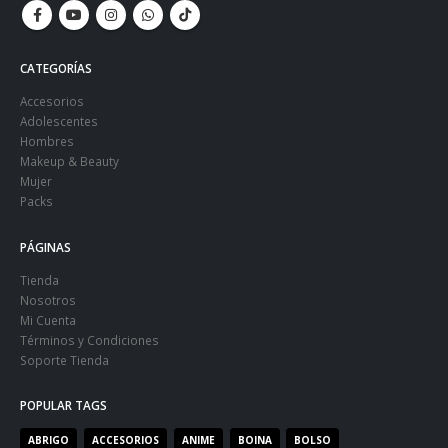
CATEGORÍAS
Accesorios
Adolescentes
Hombres
Makeup & Beauty
Mujer
Packs
PÁGINAS
Tienda
Nosotros
Mi Cuenta
Términos y Condiciones
Soporte Tienda
POPULAR TAGS
ABRIGO
ACCESORIOS
ANIME
BOINA
BOLSO