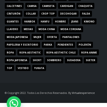
CALCETINES
CAMISA
CAMISETA
CARDIGAN
CHAQUETA
CINTURÓN
COLLAR
CROP TOP
DECOHOGAR
FALDA
GUANTES
HANBOK
HANFU
HOMBRE
JEANS
KIMONO
LLAVERO
MEDIAS
MODA CHINA
MODA COREANA
MODA JAPONESA
MUJER
OFERTA
PANTALONES
PAPELERIA Y ESCRITORIO
PARKA
PENDIENTES
POLERÓN
ROPA
ROPA AESTHETIC
ROPA AESTHETIC CHILE
ROPA ANIME
ROPA JAPONESA
SHORT
SOMBRERO
SUDADERA
SUETER
TOP
VESTIDO
YUKATA
© Copyright 2022. Todos Los Derechos Reservados. By
Virtualexperience