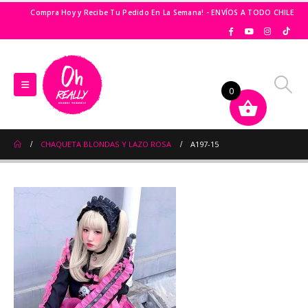
Compra Hoy y Recibe Tu Pedido En La Semana! - ENVÍOS A TODO CHILE
0
CHAQUETA BLONDAS Y LAZO ROSA
A197-15