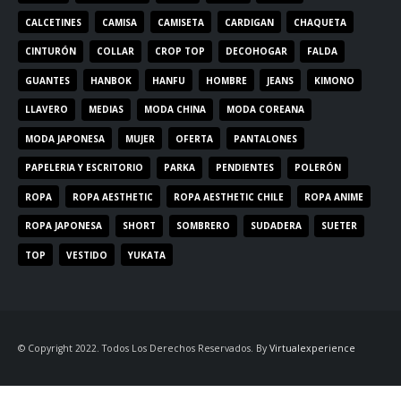
CALCETINES
CAMISA
CAMISETA
CARDIGAN
CHAQUETA
CINTURÓN
COLLAR
CROP TOP
DECOHOGAR
FALDA
GUANTES
HANBOK
HANFU
HOMBRE
JEANS
KIMONO
LLAVERO
MEDIAS
MODA CHINA
MODA COREANA
MODA JAPONESA
MUJER
OFERTA
PANTALONES
PAPELERIA Y ESCRITORIO
PARKA
PENDIENTES
POLERÓN
ROPA
ROPA AESTHETIC
ROPA AESTHETIC CHILE
ROPA ANIME
ROPA JAPONESA
SHORT
SOMBRERO
SUDADERA
SUETER
TOP
VESTIDO
YUKATA
© Copyright 2022. Todos Los Derechos Reservados. By
Virtualexperience