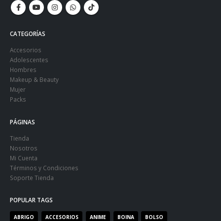
CATEGORÍAS
Accesorios
Adolescentes
Hombres
Makeup & Beauty
Mujer
Packs
PÁGINAS
Tienda
Nosotros
Mi Cuenta
Términos y Condiciones
Soporte Tienda
POPULAR TAGS
ABRIGO
ACCESORIOS
ANIME
BOINA
BOLSO