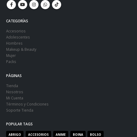
CATEGORÍAS
Accesorios
Adolescentes
Hombres
Makeup & Beauty
Mujer
Packs
PÁGINAS
Tienda
Nosotros
Mi Cuenta
Términos y Condiciones
Soporte Tienda
POPULAR TAGS
ABRIGO
ACCESORIOS
ANIME
BOINA
BOLSO