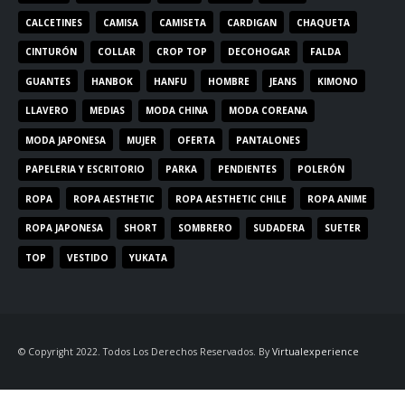
CALCETINES
CAMISA
CAMISETA
CARDIGAN
CHAQUETA
CINTURÓN
COLLAR
CROP TOP
DECOHOGAR
FALDA
GUANTES
HANBOK
HANFU
HOMBRE
JEANS
KIMONO
LLAVERO
MEDIAS
MODA CHINA
MODA COREANA
MODA JAPONESA
MUJER
OFERTA
PANTALONES
PAPELERIA Y ESCRITORIO
PARKA
PENDIENTES
POLERÓN
ROPA
ROPA AESTHETIC
ROPA AESTHETIC CHILE
ROPA ANIME
ROPA JAPONESA
SHORT
SOMBRERO
SUDADERA
SUETER
TOP
VESTIDO
YUKATA
© Copyright 2022. Todos Los Derechos Reservados. By
Virtualexperience