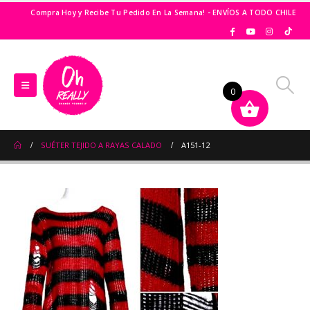
Compra Hoy y Recibe Tu Pedido En La Semana! - ENVÍOS A TODO CHILE
0
SUÉTER TEJIDO A RAYAS CALADO
A151-12