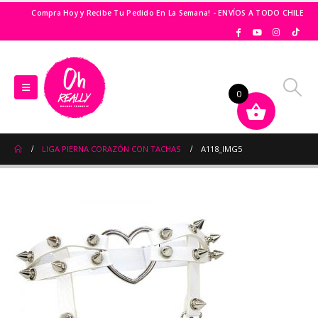
Compra Hoy y Recibe Tu Pedido En La Semana! - ENVÍOS A TODO CHILE
0
LIGA PIERNA CORAZÓN CON TACHAS
A118_IMG5