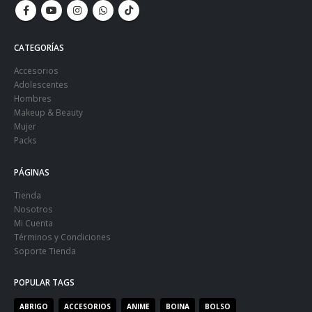
CATEGORÍAS
Accesorios
Adolescentes
Hombres
Makeup & Beauty
Mujer
Packs
PÁGINAS
Tienda
Nosotros
Mi Cuenta
Términos y Condiciones
Soporte Tienda
POPULAR TAGS
ABRIGO
ACCESORIOS
ANIME
BOINA
BOLSO