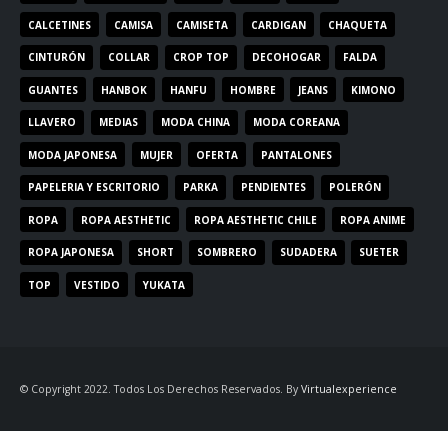
CALCETINES
CAMISA
CAMISETA
CARDIGAN
CHAQUETA
CINTURÓN
COLLAR
CROP TOP
DECOHOGAR
FALDA
GUANTES
HANBOK
HANFU
HOMBRE
JEANS
KIMONO
LLAVERO
MEDIAS
MODA CHINA
MODA COREANA
MODA JAPONESA
MUJER
OFERTA
PANTALONES
PAPELERIA Y ESCRITORIO
PARKA
PENDIENTES
POLERÓN
ROPA
ROPA AESTHETIC
ROPA AESTHETIC CHILE
ROPA ANIME
ROPA JAPONESA
SHORT
SOMBRERO
SUDADERA
SUETER
TOP
VESTIDO
YUKATA
© Copyright 2022. Todos Los Derechos Reservados. By
Virtualexperience