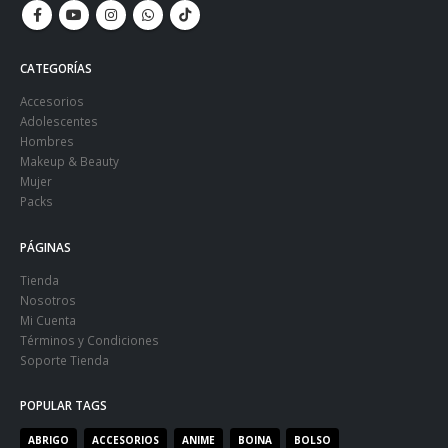
CATEGORÍAS
Accesorios
Adolescentes
Hombres
Makeup & Beauty
Mujer
Packs
PÁGINAS
Tienda
Nosotros
Mi Cuenta
Términos y Condiciones
Soporte Tienda
POPULAR TAGS
ABRIGO
ACCESORIOS
ANIME
BOINA
BOLSO