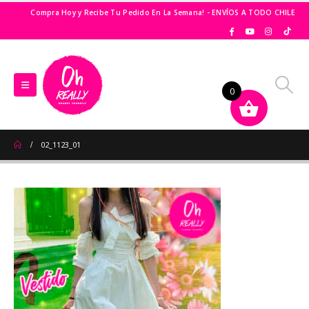
Compra Hoy y Recibe Tu Pedido En La Semana! - ENVÍOS A TODO CHILE
0
02_1123_01