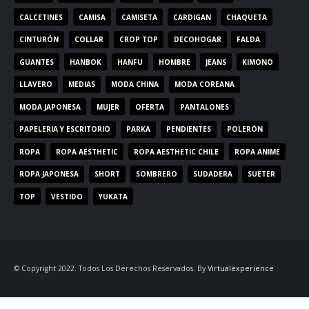
CALCETINES
CAMISA
CAMISETA
CARDIGAN
CHAQUETA
CINTURÓN
COLLAR
CROP TOP
DECOHOGAR
FALDA
GUANTES
HANBOK
HANFU
HOMBRE
JEANS
KIMONO
LLAVERO
MEDIAS
MODA CHINA
MODA COREANA
MODA JAPONESA
MUJER
OFERTA
PANTALONES
PAPELERIA Y ESCRITORIO
PARKA
PENDIENTES
POLERÓN
ROPA
ROPA AESTHETIC
ROPA AESTHETIC CHILE
ROPA ANIME
ROPA JAPONESA
SHORT
SOMBRERO
SUDADERA
SUETER
TOP
VESTIDO
YUKATA
© Copyright 2022. Todos Los Derechos Reservados. By
Virtualexperience