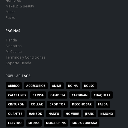
Hombres
Makeup & Beauty
Mujer
Packs
PÁGINAS
Tienda
Nosotros
Mi Cuenta
Términos y Condiciones
Soporte Tienda
POPULAR TAGS
ABRIGO
ACCESORIOS
ANIME
BOINA
BOLSO
CALCETINES
CAMISA
CAMISETA
CARDIGAN
CHAQUETA
CINTURÓN
COLLAR
CROP TOP
DECOHOGAR
FALDA
GUANTES
HANBOK
HANFU
HOMBRE
JEANS
KIMONO
LLAVERO
MEDIAS
MODA CHINA
MODA COREANA