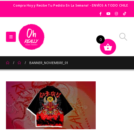
Compra Hoy y Recibe Tu Pedido En La Semana! - ENVÍOS A TODO CHILE
0
BANNER_NOVIEMBRE_01