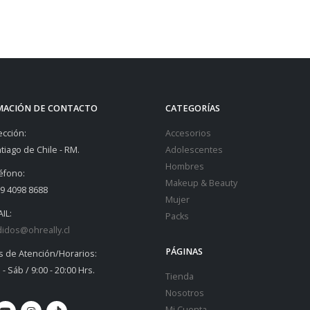
MACIÓN DE CONTACTO
CATEGORÍAS
ección:
Accesorios
tiago de Chile - RM.
Adolescentes
Hombres
éfono:
Makeup & Beauty
9 4098 8688
Mujer
IL:
Packs
idos@ohreally.cl
PÁGINAS
s de Atención/Horarios:
 - Sáb / 9:00 - 20:00 Hrs.
Tienda
Nosotros
Mi Cuenta