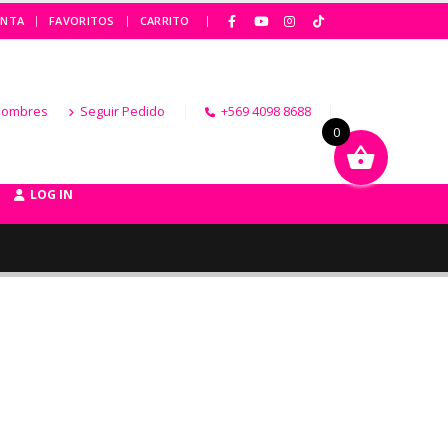
|
ENTA
FAVORITOS
CARRITO
Hombres
Seguir Pedido
+569 4098 8688
0
LOG IN