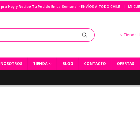
|
pra Hoy y Recibe Tu Pedido En La Semana! - ENVÍOS A TODO CHILE
MI CU
Tienda 
NOSOTROS
TIENDA
BLOG
CONTACTO
OFERTAS