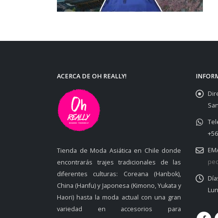
ACERCA DE OH REALLY!
INFOR
Dir
San
Tel
+56
EMA
Tienda de Moda Asiática en Chile donde
ped
encontrarás trajes tradicionales de las
diferentes culturas: Coreana (Hanbok),
Día
China (Hanfu) y Japonesa (Kimono, Yukata y
Lun
Haori) hasta la moda actual con una gran
variedad en accesorios para