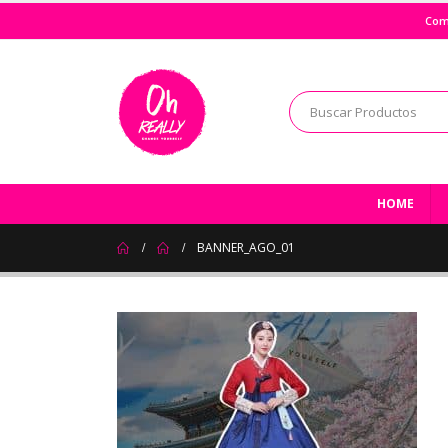
Com
HOME
BANNER_AGO_01