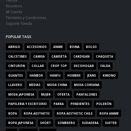
Nosotros
Mi Cuenta
Términos y Condiciones
Soporte Tienda
POPULAR TAGS
ABRIGO
ACCESORIOS
ANIME
BOINA
BOLSO
CALCETINES
CAMISA
CAMISETA
CARDIGAN
CHAQUETA
CINTURÓN
COLLAR
CROP TOP
DECOHOGAR
FALDA
GUANTES
HANBOK
HANFU
HOMBRE
JEANS
KIMONO
LLAVERO
MEDIAS
MODA CHINA
MODA COREANA
MODA JAPONESA
MUJER
OFERTA
PANTALONES
PAPELERIA Y ESCRITORIO
PARKA
PENDIENTES
POLERÓN
ROPA
ROPA AESTHETIC
ROPA AESTHETIC CHILE
ROPA ANIME
ROPA JAPONESA
SHORT
SOMBRERO
SUDADERA
SUETER