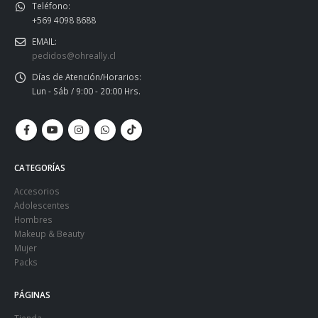
Teléfono:
+569 4098 8688
EMAIL:
pedidos@ohreally.cl
Días de Atención/Horarios:
Lun - Sáb / 9:00 - 20:00 Hrs.
CATEGORÍAS
Accesorios
Adolescentes
Hombres
Makeup & Beauty
Mujer
Packs
PÁGINAS
Tienda