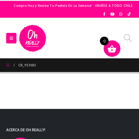
Compra Hoy y Recibe Tu Pedido En La Semana! - ENVÍOS A TODO CHILE
0
CR_YS1I0O
ACERCA DE OH REALLY!