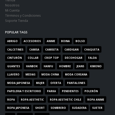
Nosotros
Mi Cuenta
Términos y Condiciones
Soporte Tienda
POPULAR TAGS
ABRIGO
ACCESORIOS
ANIME
BOINA
BOLSO
CALCETINES
CAMISA
CAMISETA
CARDIGAN
CHAQUETA
CINTURÓN
COLLAR
CROP TOP
DECOHOGAR
FALDA
GUANTES
HANBOK
HANFU
HOMBRE
JEANS
KIMONO
LLAVERO
MEDIAS
MODA CHINA
MODA COREANA
MODA JAPONESA
MUJER
OFERTA
PANTALONES
PAPELERIA Y ESCRITORIO
PARKA
PENDIENTES
POLERÓN
ROPA
ROPA AESTHETIC
ROPA AESTHETIC CHILE
ROPA ANIME
ROPA JAPONESA
SHORT
SOMBRERO
SUDADERA
SUETER