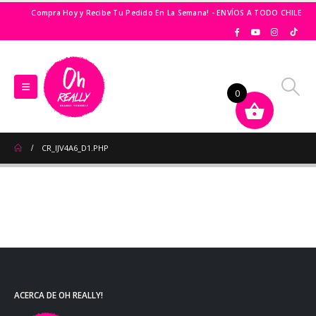
Compra Hoy y Recibe Tu Pedido En La Semana! - ENVÍOS A TODO CHILE
0
CR_IJV4A6_D1.PHP
ACERCA DE OH REALLY!