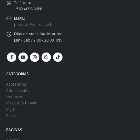
Teléfono:
+569 4098 8688
EMAIL:
pedidos@ohreally.cl
Días de Atención/Horarios:
Lun - Sáb / 9:00 - 20:00 Hrs.
CATEGORÍAS
Accesorios
Adolescentes
Hombres
Makeup & Beauty
Mujer
Packs
PÁGINAS
Tienda