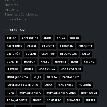
Nosotros
Mi Cuenta
Términos y Condiciones
Soporte Tienda
POPULAR TAGS
ABRIGO
ACCESORIOS
ANIME
BOINA
BOLSO
CALCETINES
CAMISA
CAMISETA
CARDIGAN
CHAQUETA
CINTURÓN
COLLAR
CROP TOP
DECOHOGAR
FALDA
GUANTES
HANBOK
HANFU
HOMBRE
JEANS
KIMONO
LLAVERO
MEDIAS
MODA CHINA
MODA COREANA
MODA JAPONESA
MUJER
OFERTA
PANTALONES
PAPELERIA Y ESCRITORIO
PARKA
PENDIENTES
POLERÓN
ROPA
ROPA AESTHETIC
ROPA AESTHETIC CHILE
ROPA ANIME
ROPA JAPONESA
SHORT
SOMBRERO
SUDADERA
SUETER