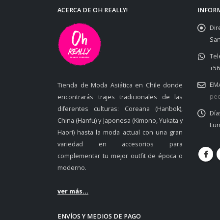
ACERCA DE OH REALLY!
INFOR
Dir
San
Tel
+56
EMA
Tienda de Moda Asiática en Chile donde
ped
encontrarás trajes tradicionales de las
diferentes culturas: Coreana (Hanbok),
Día
China (Hanfu) y Japonesa (Kimono, Yukata y
Lun
Haori) hasta la moda actual con una gran
variedad en accesorios para
complementar tu mejor outfit de época o
moderno.
ver más...
ENVÍOS Y MEDIOS DE PAGO