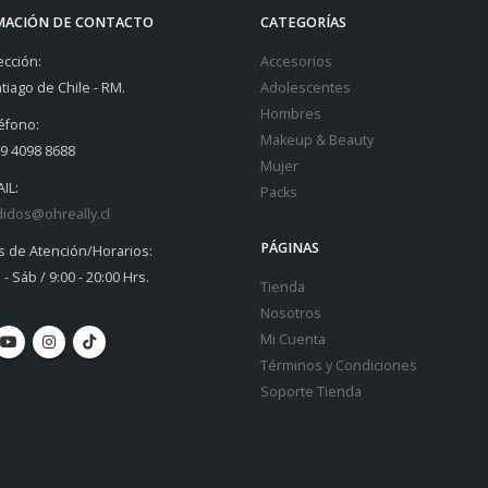
MACIÓN DE CONTACTO
CATEGORÍAS
ección:
Accesorios
tiago de Chile - RM.
Adolescentes
Hombres
éfono:
Makeup & Beauty
9 4098 8688
Mujer
IL:
Packs
idos@ohreally.cl
PÁGINAS
s de Atención/Horarios:
 - Sáb / 9:00 - 20:00 Hrs.
Tienda
Nosotros
Mi Cuenta
Términos y Condiciones
Soporte Tienda