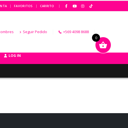
|
ENTA
FAVORITOS
CARRITO
Hombres
Seguir Pedido
+569 4098 8688
0
LOG IN