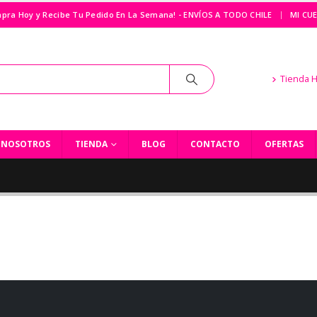
|
pra Hoy y Recibe Tu Pedido En La Semana! - ENVÍOS A TODO CHILE
MI CU
Tienda 
NOSOTROS
TIENDA
BLOG
CONTACTO
OFERTAS