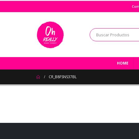
Com
HOME
CR_B8FSNS37BL