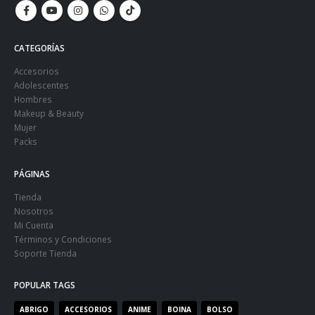
CATEGORÍAS
Accesorios
Adolescentes
Hombres
Makeup & Beauty
Mujer
Packs
PÁGINAS
Tienda
Nosotros
Mi Cuenta
Términos y Condiciones
Soporte Tienda
POPULAR TAGS
ABRIGO
ACCESORIOS
ANIME
BOINA
BOLSO