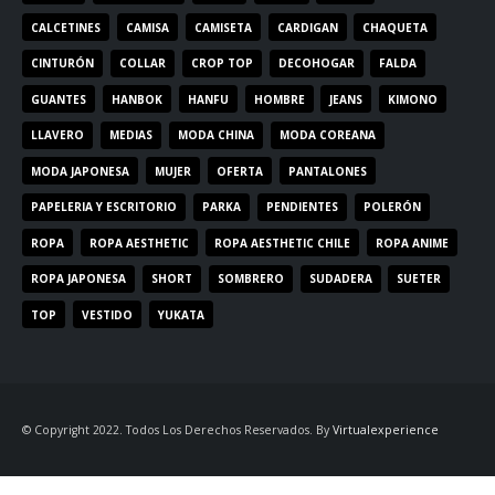
CALCETINES
CAMISA
CAMISETA
CARDIGAN
CHAQUETA
CINTURÓN
COLLAR
CROP TOP
DECOHOGAR
FALDA
GUANTES
HANBOK
HANFU
HOMBRE
JEANS
KIMONO
LLAVERO
MEDIAS
MODA CHINA
MODA COREANA
MODA JAPONESA
MUJER
OFERTA
PANTALONES
PAPELERIA Y ESCRITORIO
PARKA
PENDIENTES
POLERÓN
ROPA
ROPA AESTHETIC
ROPA AESTHETIC CHILE
ROPA ANIME
ROPA JAPONESA
SHORT
SOMBRERO
SUDADERA
SUETER
TOP
VESTIDO
YUKATA
© Copyright 2022. Todos Los Derechos Reservados. By
Virtualexperience