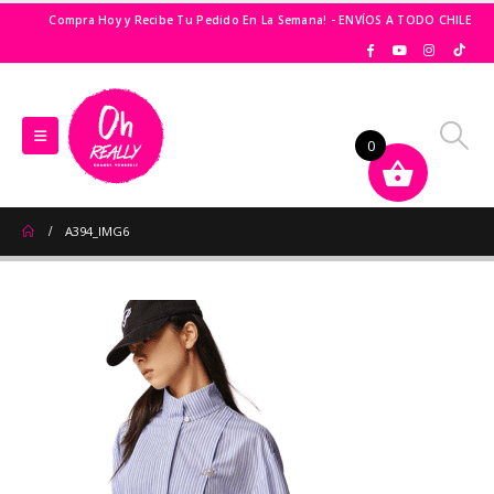
Compra Hoy y Recibe Tu Pedido En La Semana! - ENVÍOS A TODO CHILE
0
A394_IMG6