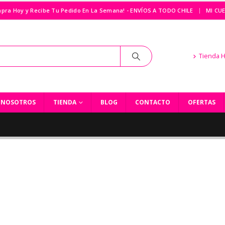
|
pra Hoy y Recibe Tu Pedido En La Semana! - ENVÍOS A TODO CHILE
MI CU
Tienda 
NOSOTROS
TIENDA
BLOG
CONTACTO
OFERTAS