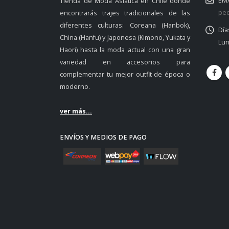
EMA
Tienda de Moda Asiática en Chile donde
ped
encontrarás trajes tradicionales de las
diferentes culturas: Coreana (Hanbok),
Día
China (Hanfu) y Japonesa (Kimono, Yukata y
Lun
Haori) hasta la moda actual con una gran
variedad en accesorios para
complementar tu mejor outfit de época o
moderno.
ver más...
ENVÍOS Y MEDIOS DE PAGO