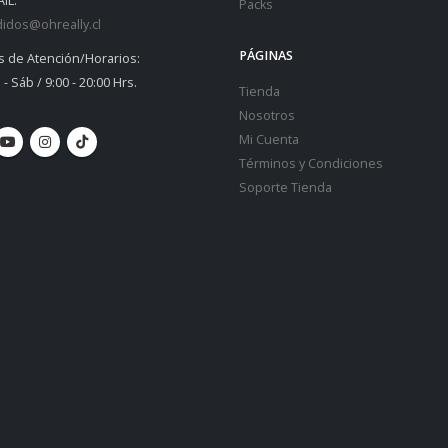
IL:
Packs
idos@ohreally.cl
PÁGINAS
s de Atención/Horarios:
 - Sáb / 9:00 - 20:00 Hrs.
Tienda
Nosotros
Mi Cuenta
Términos y Condiciones
Soporte Tienda