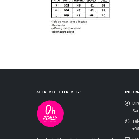
ACERCA DE OH REALLY!
INFOR
Dir
San
Tel
+56