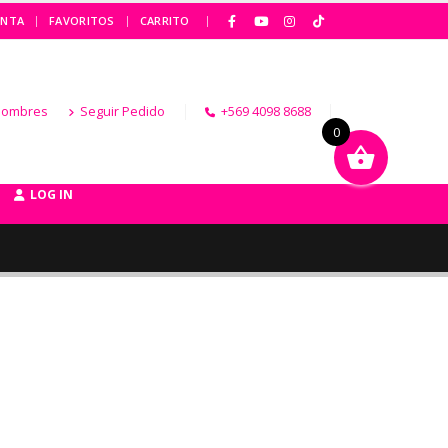
|
ENTA
FAVORITOS
CARRITO
Hombres
Seguir Pedido
+569 4098 8688
0
LOG IN