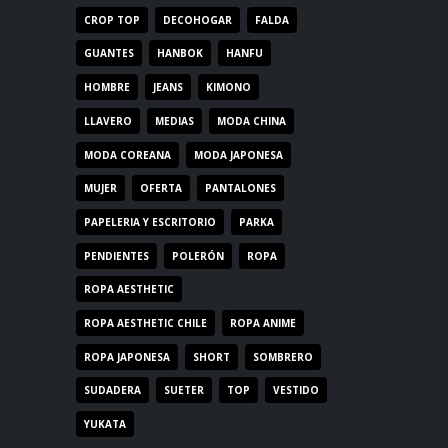
CROP TOP
DECOHOGAR
FALDA
GUANTES
HANBOK
HANFU
HOMBRE
JEANS
KIMONO
LLAVERO
MEDIAS
MODA CHINA
MODA COREANA
MODA JAPONESA
MUJER
OFERTA
PANTALONES
PAPELERIA Y ESCRITORIO
PARKA
PENDIENTES
POLERÓN
ROPA
ROPA AESTHETIC
ROPA AESTHETIC CHILE
ROPA ANIME
ROPA JAPONESA
SHORT
SOMBRERO
SUDADERA
SUETER
TOP
VESTIDO
YUKATA