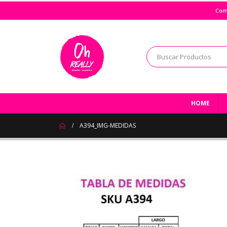
Com
HOME
A394_IMG-MEDIDAS