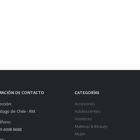
MACIÓN DE CONTACTO
CATEGORÍAS
ección:
Accesorios
tiago de Chile - RM.
Adolescentes
Hombres
éfono:
Makeup & Beauty
9 4098 8688
Mujer