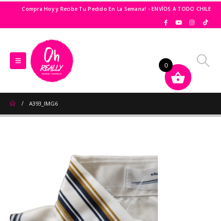
Compra Hoy y Recibe Tu Pedido En La Semana! - ENVÍOS A TODO CHILE
0
A393_IMG6