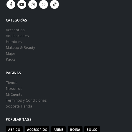
CATEGORÍAS
Accesorios
Adolescentes
Hombres
Makeup & Beauty
Mujer
Packs
PÁGINAS
Tienda
Nosotros
Mi Cuenta
Términos y Condiciones
Soporte Tienda
POPULAR TAGS
ABRIGO
ACCESORIOS
ANIME
BOINA
BOLSO