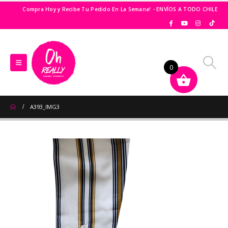
Compra Hoy y Recibe Tu Pedido En La Semana! - ENVÍOS A TODO CHILE
0
A393_IMG3