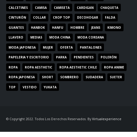
CALCETINES
CAMISA
CAMISETA
CARDIGAN
CHAQUETA
CINTURÓN
COLLAR
CROP TOP
DECOHOGAR
FALDA
GUANTES
HANBOK
HANFU
HOMBRE
JEANS
KIMONO
LLAVERO
MEDIAS
MODA CHINA
MODA COREANA
MODA JAPONESA
MUJER
OFERTA
PANTALONES
PAPELERIA Y ESCRITORIO
PARKA
PENDIENTES
POLERÓN
ROPA
ROPA AESTHETIC
ROPA AESTHETIC CHILE
ROPA ANIME
ROPA JAPONESA
SHORT
SOMBRERO
SUDADERA
SUETER
TOP
VESTIDO
YUKATA
© Copyright 2022. Todos Los Derechos Reservados. By
Virtualexperience