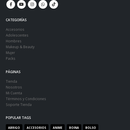
CATEGORÍAS
Accesorios
Adolescentes
Hombres
Makeup & Beauty
Mujer
Packs
PÁGINAS
Tienda
Nosotros
Mi Cuenta
Términos y Condiciones
Soporte Tienda
POPULAR TAGS
ABRIGO
ACCESORIOS
ANIME
BOINA
BOLSO