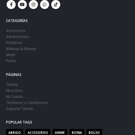
CATEGORÍAS
Accesorios
Adolescentes
Hombres
Makeup & Beauty
Mujer
Packs
PÁGINAS
Tienda
Nosotros
Mi Cuenta
Términos y Condiciones
Soporte Tienda
POPULAR TAGS
ABRIGO
ACCESORIOS
ANIME
BOINA
BOLSO