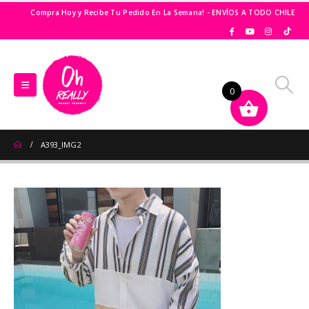
Compra Hoy y Recibe Tu Pedido En La Semana! - ENVÍOS A TODO CHILE
0
A393_IMG2