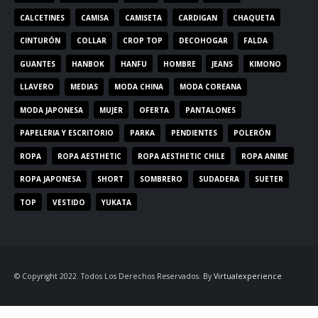
CALCETINES
CAMISA
CAMISETA
CARDIGAN
CHAQUETA
CINTURÓN
COLLAR
CROP TOP
DECOHOGAR
FALDA
GUANTES
HANBOK
HANFU
HOMBRE
JEANS
KIMONO
LLAVERO
MEDIAS
MODA CHINA
MODA COREANA
MODA JAPONESA
MUJER
OFERTA
PANTALONES
PAPELERIA Y ESCRITORIO
PARKA
PENDIENTES
POLERÓN
ROPA
ROPA AESTHETIC
ROPA AESTHETIC CHILE
ROPA ANIME
ROPA JAPONESA
SHORT
SOMBRERO
SUDADERA
SUETER
TOP
VESTIDO
YUKATA
© Copyright 2022. Todos Los Derechos Reservados. By
Virtualexperience