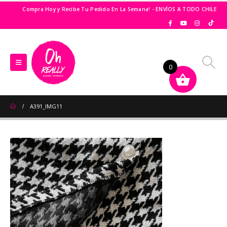
Compra Hoy y Recibe Tu Pedido En La Semana! - ENVÍOS A TODO CHILE
0
A391_IMG11