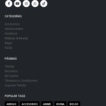
CATEGORÍAS
Accesorios
Adolescentes
Hombres
Makeup & Beauty
Mujer
Packs
PÁGINAS
Tienda
Nosotros
Mi Cuenta
Términos y Condiciones
Soporte Tienda
POPULAR TAGS
ABRIGO
ACCESORIOS
ANIME
BOINA
BOLSO