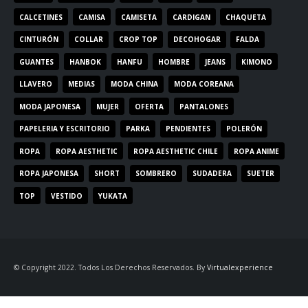
CALCETINES
CAMISA
CAMISETA
CARDIGAN
CHAQUETA
CINTURÓN
COLLAR
CROP TOP
DECOHOGAR
FALDA
GUANTES
HANBOK
HANFU
HOMBRE
JEANS
KIMONO
LLAVERO
MEDIAS
MODA CHINA
MODA COREANA
MODA JAPONESA
MUJER
OFERTA
PANTALONES
PAPELERIA Y ESCRITORIO
PARKA
PENDIENTES
POLERÓN
ROPA
ROPA AESTHETIC
ROPA AESTHETIC CHILE
ROPA ANIME
ROPA JAPONESA
SHORT
SOMBRERO
SUDADERA
SUETER
TOP
VESTIDO
YUKATA
© Copyright 2022. Todos Los Derechos Reservados. By
Virtualexperience