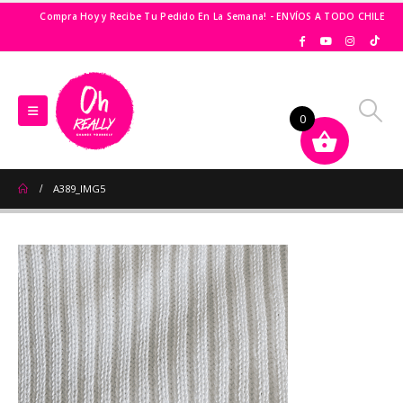
Compra Hoy y Recibe Tu Pedido En La Semana! - ENVÍOS A TODO CHILE
0
A389_IMG5