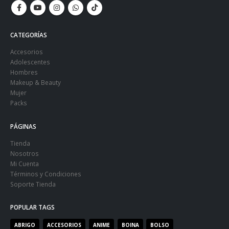
CATEGORÍAS
Accesorios
Adolescentes
Hombres
Makeup & Beauty
Mujer
Packs
PÁGINAS
Tienda
Nosotros
Mi Cuenta
Términos y Condiciones
Soporte Tienda
POPULAR TAGS
ABRIGO
ACCESORIOS
ANIME
BOINA
BOLSO