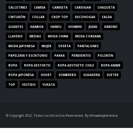
CALCETINES
CAMISA
CAMISETA
CARDIGAN
CHAQUETA
CINTURÓN
COLLAR
CROP TOP
DECOHOGAR
FALDA
GUANTES
HANBOK
HANFU
HOMBRE
JEANS
KIMONO
LLAVERO
MEDIAS
MODA CHINA
MODA COREANA
MODA JAPONESA
MUJER
OFERTA
PANTALONES
PAPELERIA Y ESCRITORIO
PARKA
PENDIENTES
POLERÓN
ROPA
ROPA AESTHETIC
ROPA AESTHETIC CHILE
ROPA ANIME
ROPA JAPONESA
SHORT
SOMBRERO
SUDADERA
SUETER
TOP
VESTIDO
YUKATA
© Copyright 2022. Todos Los Derechos Reservados. By
Virtualexperience