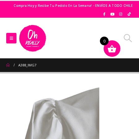
Compra Hoy y Recibe Tu Pedido En La Semana! - ENVÍOS A TODO CHILE
0
A388_IMG7