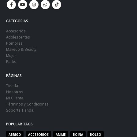
CATEGORÍAS
Accesorios
Adolescentes
Hombres
Makeup & Beauty
Mujer
Packs
PÁGINAS
Tienda
Nosotros
Mi Cuenta
Términos y Condiciones
Soporte Tienda
POPULAR TAGS
ABRIGO
ACCESORIOS
ANIME
BOINA
BOLSO