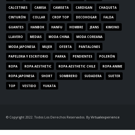
CALCETINES
CAMISA
CAMISETA
CARDIGAN
CHAQUETA
CINTURÓN
COLLAR
CROP TOP
DECOHOGAR
FALDA
GUANTES
HANBOK
HANFU
HOMBRE
JEANS
KIMONO
LLAVERO
MEDIAS
MODA CHINA
MODA COREANA
MODA JAPONESA
MUJER
OFERTA
PANTALONES
PAPELERIA Y ESCRITORIO
PARKA
PENDIENTES
POLERÓN
ROPA
ROPA AESTHETIC
ROPA AESTHETIC CHILE
ROPA ANIME
ROPA JAPONESA
SHORT
SOMBRERO
SUDADERA
SUETER
TOP
VESTIDO
YUKATA
© Copyright 2022. Todos Los Derechos Reservados. By
Virtualexperience