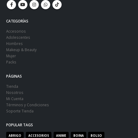
CATEGORÍAS
Accesorios
Adolescentes
Hombres
Makeup & Beauty
Mujer
Packs
PÁGINAS
Tienda
Nosotros
Mi Cuenta
Términos y Condiciones
Soporte Tienda
POPULAR TAGS
ABRIGO
ACCESORIOS
ANIME
BOINA
BOLSO