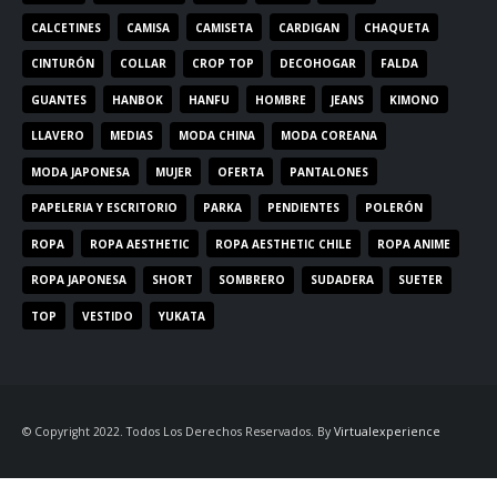
CALCETINES
CAMISA
CAMISETA
CARDIGAN
CHAQUETA
CINTURÓN
COLLAR
CROP TOP
DECOHOGAR
FALDA
GUANTES
HANBOK
HANFU
HOMBRE
JEANS
KIMONO
LLAVERO
MEDIAS
MODA CHINA
MODA COREANA
MODA JAPONESA
MUJER
OFERTA
PANTALONES
PAPELERIA Y ESCRITORIO
PARKA
PENDIENTES
POLERÓN
ROPA
ROPA AESTHETIC
ROPA AESTHETIC CHILE
ROPA ANIME
ROPA JAPONESA
SHORT
SOMBRERO
SUDADERA
SUETER
TOP
VESTIDO
YUKATA
© Copyright 2022. Todos Los Derechos Reservados. By
Virtualexperience