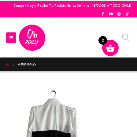
Compra Hoy y Recibe Tu Pedido En La Semana! - ENVÍOS A TODO CHILE
0
A388_IMG5