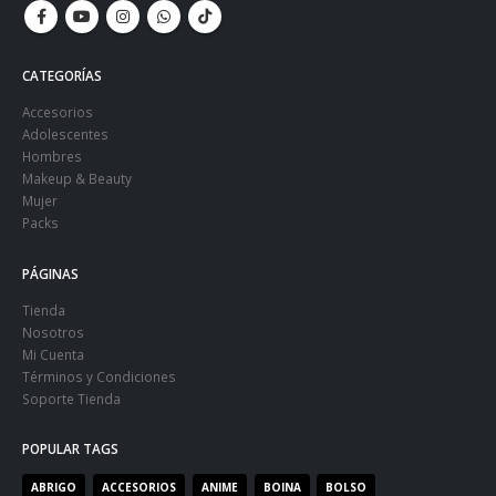
CATEGORÍAS
Accesorios
Adolescentes
Hombres
Makeup & Beauty
Mujer
Packs
PÁGINAS
Tienda
Nosotros
Mi Cuenta
Términos y Condiciones
Soporte Tienda
POPULAR TAGS
ABRIGO
ACCESORIOS
ANIME
BOINA
BOLSO