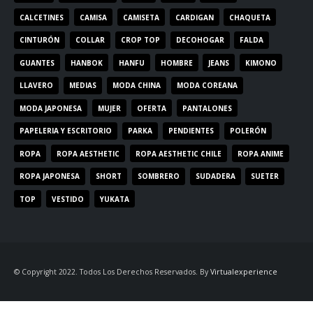
CALCETINES
CAMISA
CAMISETA
CARDIGAN
CHAQUETA
CINTURÓN
COLLAR
CROP TOP
DECOHOGAR
FALDA
GUANTES
HANBOK
HANFU
HOMBRE
JEANS
KIMONO
LLAVERO
MEDIAS
MODA CHINA
MODA COREANA
MODA JAPONESA
MUJER
OFERTA
PANTALONES
PAPELERIA Y ESCRITORIO
PARKA
PENDIENTES
POLERÓN
ROPA
ROPA AESTHETIC
ROPA AESTHETIC CHILE
ROPA ANIME
ROPA JAPONESA
SHORT
SOMBRERO
SUDADERA
SUETER
TOP
VESTIDO
YUKATA
© Copyright 2022. Todos Los Derechos Reservados. By
Virtualexperience