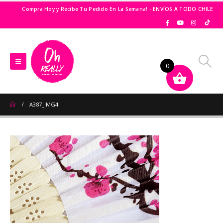
Compra Hoy y Recibe Tu Pedido En La Semana! - ENVÍOS A TODO CHILE
0
A387_IMG4