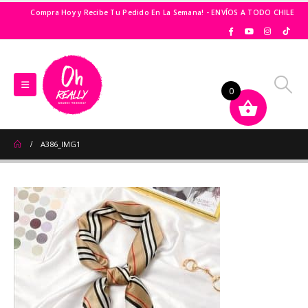
Compra Hoy y Recibe Tu Pedido En La Semana! - ENVÍOS A TODO CHILE
0
A386_IMG1