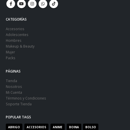
CATEGORÍAS
Accesorios
Adolescentes
Hombres
Makeup & Beauty
Mujer
Packs
PÁGINAS
Tienda
Nosotros
Mi Cuenta
Términos y Condiciones
Soporte Tienda
POPULAR TAGS
ABRIGO
ACCESORIOS
ANIME
BOINA
BOLSO