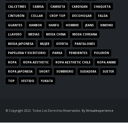
CALCETINES
CAMISA
CAMISETA
CARDIGAN
CHAQUETA
CINTURÓN
COLLAR
CROP TOP
DECOHOGAR
FALDA
GUANTES
HANBOK
HANFU
HOMBRE
JEANS
KIMONO
LLAVERO
MEDIAS
MODA CHINA
MODA COREANA
MODA JAPONESA
MUJER
OFERTA
PANTALONES
PAPELERIA Y ESCRITORIO
PARKA
PENDIENTES
POLERÓN
ROPA
ROPA AESTHETIC
ROPA AESTHETIC CHILE
ROPA ANIME
ROPA JAPONESA
SHORT
SOMBRERO
SUDADERA
SUETER
TOP
VESTIDO
YUKATA
© Copyright 2022. Todos Los Derechos Reservados. By
Virtualexperience