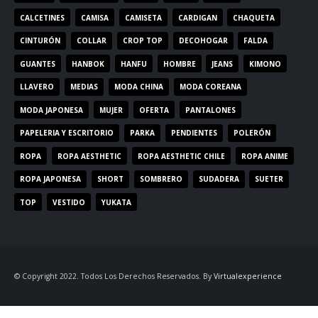
CALCETINES
CAMISA
CAMISETA
CARDIGAN
CHAQUETA
CINTURÓN
COLLAR
CROP TOP
DECOHOGAR
FALDA
GUANTES
HANBOK
HANFU
HOMBRE
JEANS
KIMONO
LLAVERO
MEDIAS
MODA CHINA
MODA COREANA
MODA JAPONESA
MUJER
OFERTA
PANTALONES
PAPELERIA Y ESCRITORIO
PARKA
PENDIENTES
POLERÓN
ROPA
ROPA AESTHETIC
ROPA AESTHETIC CHILE
ROPA ANIME
ROPA JAPONESA
SHORT
SOMBRERO
SUDADERA
SUETER
TOP
VESTIDO
YUKATA
© Copyright 2022. Todos Los Derechos Reservados. By
Virtualexperience