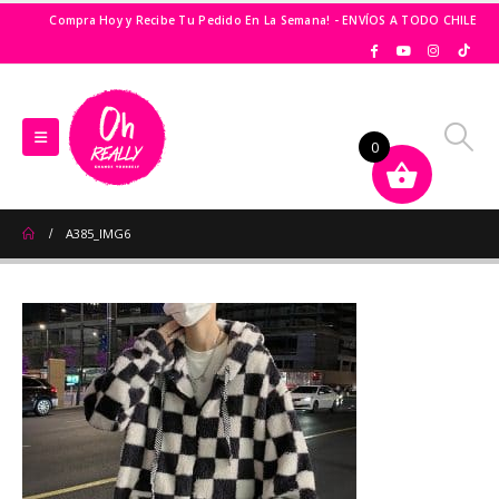
Compra Hoy y Recibe Tu Pedido En La Semana! - ENVÍOS A TODO CHILE
0
A385_IMG6