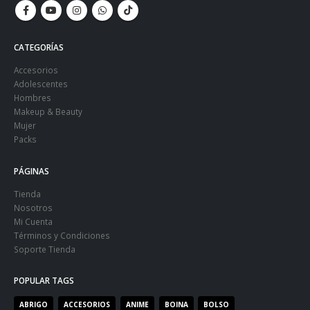
CATEGORÍAS
Accesorios
Adolescentes
Hombres
Makeup & Beauty
Mujer
Packs
PÁGINAS
Tienda
Nosotros
Mi Cuenta
Términos y Condiciones
Soporte Tienda
POPULAR TAGS
ABRIGO
ACCESORIOS
ANIME
BOINA
BOLSO