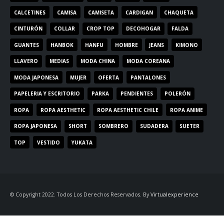
CALCETINES
CAMISA
CAMISETA
CARDIGAN
CHAQUETA
CINTURÓN
COLLAR
CROP TOP
DECOHOGAR
FALDA
GUANTES
HANBOK
HANFU
HOMBRE
JEANS
KIMONO
LLAVERO
MEDIAS
MODA CHINA
MODA COREANA
MODA JAPONESA
MUJER
OFERTA
PANTALONES
PAPELERIA Y ESCRITORIO
PARKA
PENDIENTES
POLERÓN
ROPA
ROPA AESTHETIC
ROPA AESTHETIC CHILE
ROPA ANIME
ROPA JAPONESA
SHORT
SOMBRERO
SUDADERA
SUETER
TOP
VESTIDO
YUKATA
© Copyright 2022. Todos Los Derechos Reservados. By
Virtualexperience