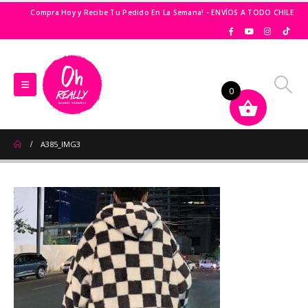
Compra Hoy y Recibe Tu Pedido En La Semana! - ENVÍOS A TODO CHILE
0
A385_IMG3