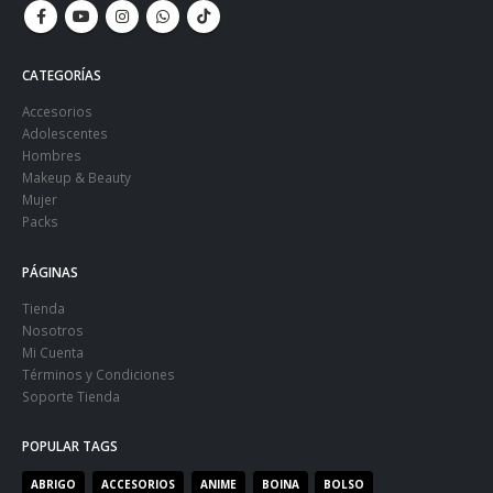
CATEGORÍAS
Accesorios
Adolescentes
Hombres
Makeup & Beauty
Mujer
Packs
PÁGINAS
Tienda
Nosotros
Mi Cuenta
Términos y Condiciones
Soporte Tienda
POPULAR TAGS
ABRIGO
ACCESORIOS
ANIME
BOINA
BOLSO