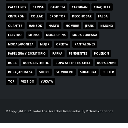
CALCETINES
CAMISA
CAMISETA
CARDIGAN
CHAQUETA
CINTURÓN
COLLAR
CROP TOP
DECOHOGAR
FALDA
GUANTES
HANBOK
HANFU
HOMBRE
JEANS
KIMONO
LLAVERO
MEDIAS
MODA CHINA
MODA COREANA
MODA JAPONESA
MUJER
OFERTA
PANTALONES
PAPELERIA Y ESCRITORIO
PARKA
PENDIENTES
POLERÓN
ROPA
ROPA AESTHETIC
ROPA AESTHETIC CHILE
ROPA ANIME
ROPA JAPONESA
SHORT
SOMBRERO
SUDADERA
SUETER
TOP
VESTIDO
YUKATA
© Copyright 2022. Todos Los Derechos Reservados. By
Virtualexperience