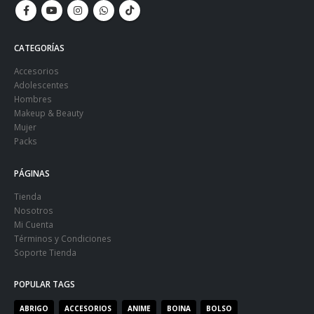
CATEGORÍAS
Accesorios
Adolescentes
Hombres
Makeup & Beauty
Mujer
Packs
PÁGINAS
Tienda
Nosotros
Mi Cuenta
Términos y Condiciones
Soporte Tienda
POPULAR TAGS
ABRIGO
ACCESORIOS
ANIME
BOINA
BOLSO