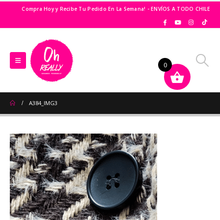
Compra Hoy y Recibe Tu Pedido En La Semana! - ENVÍOS A TODO CHILE
0
A384_IMG3