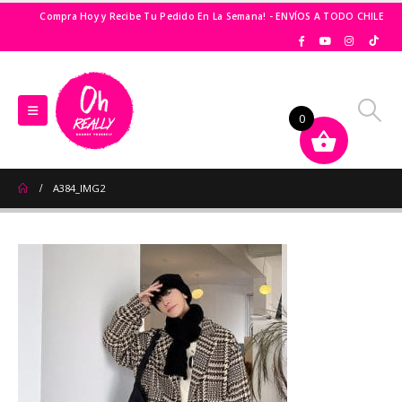
Compra Hoy y Recibe Tu Pedido En La Semana! - ENVÍOS A TODO CHILE
0
A384_IMG2