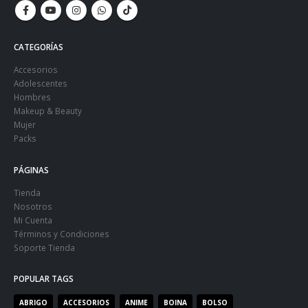
CATEGORÍAS
Accesorios
Adolescentes
Hombres
Makeup & Beauty
Mujer
Packs
PÁGINAS
Tienda
Nosotros
Mi Cuenta
Términos y Condiciones
Soporte Tienda
POPULAR TAGS
ABRIGO
ACCESORIOS
ANIME
BOINA
BOLSO