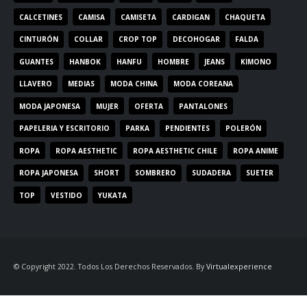
CALCETINES
CAMISA
CAMISETA
CARDIGAN
CHAQUETA
CINTURÓN
COLLAR
CROP TOP
DECOHOGAR
FALDA
GUANTES
HANBOK
HANFU
HOMBRE
JEANS
KIMONO
LLAVERO
MEDIAS
MODA CHINA
MODA COREANA
MODA JAPONESA
MUJER
OFERTA
PANTALONES
PAPELERIA Y ESCRITORIO
PARKA
PENDIENTES
POLERÓN
ROPA
ROPA AESTHETIC
ROPA AESTHETIC CHILE
ROPA ANIME
ROPA JAPONESA
SHORT
SOMBRERO
SUDADERA
SUETER
TOP
VESTIDO
YUKATA
© Copyright 2022. Todos Los Derechos Reservados. By
Virtualexperience