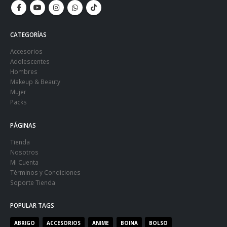
CATEGORÍAS
Accesorios
Adolescentes
Hombres
Makeup & Beauty
Mujer
Packs
PÁGINAS
Tienda
Nosotros
Mi Cuenta
Términos y Condiciones
Soporte Tienda
POPULAR TAGS
ABRIGO
ACCESORIOS
ANIME
BOINA
BOLSO