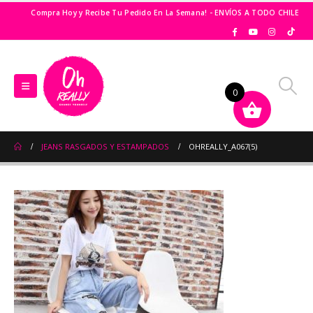
Compra Hoy y Recibe Tu Pedido En La Semana! - ENVÍOS A TODO CHILE
0
JEANS RASGADOS Y ESTAMPADOS
OHREALLY_A067(5)