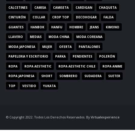
CALCETINES
CAMISA
CAMISETA
CARDIGAN
CHAQUETA
CINTURÓN
COLLAR
CROP TOP
DECOHOGAR
FALDA
GUANTES
HANBOK
HANFU
HOMBRE
JEANS
KIMONO
LLAVERO
MEDIAS
MODA CHINA
MODA COREANA
MODA JAPONESA
MUJER
OFERTA
PANTALONES
PAPELERIA Y ESCRITORIO
PARKA
PENDIENTES
POLERÓN
ROPA
ROPA AESTHETIC
ROPA AESTHETIC CHILE
ROPA ANIME
ROPA JAPONESA
SHORT
SOMBRERO
SUDADERA
SUETER
TOP
VESTIDO
YUKATA
© Copyright 2022. Todos Los Derechos Reservados. By
Virtualexperience