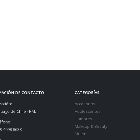
MACIÓN DE CONTACTO
CATEGORÍAS
ección:
Accesorios
tiago de Chile - RM.
Adolescentes
Hombres
éfono:
Makeup & Beauty
9 4098 8688
Mujer