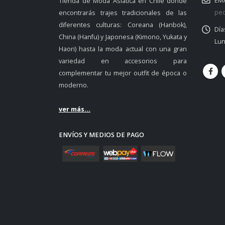
EMA
Tienda de Moda Asiática en Chile donde
ped
encontrarás trajes tradicionales de las
diferentes culturas: Coreana (Hanbok),
Día
China (Hanfu) y Japonesa (Kimono, Yukata y
Lun
Haori) hasta la moda actual con una gran
variedad en accesorios para
complementar tu mejor outfit de época o
moderno.
ver más...
ENVÍOS Y MEDIOS DE PAGO