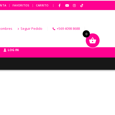
|
ENTA
FAVORITOS
CARRITO
Hombres
Seguir Pedido
+569 4098 8688
0
LOG IN