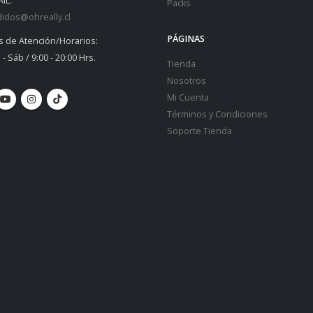
IL:
Packs
idos@ohreally.cl
PÁGINAS
s de Atención/Horarios:
 - Sáb / 9:00 - 20:00 Hrs.
Tienda
Nosotros
Mi Cuenta
Términos y Condiciones
Soporte Tienda