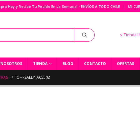
|
pra Hoy y Recibe Tu Pedido En La Semana! - ENVÍOS A TODO CHILE
MI CU
Tienda 
NOSOTROS
TIENDA
BLOG
CONTACTO
OFERTAS
TRAS
OHREALLY_A055(6)