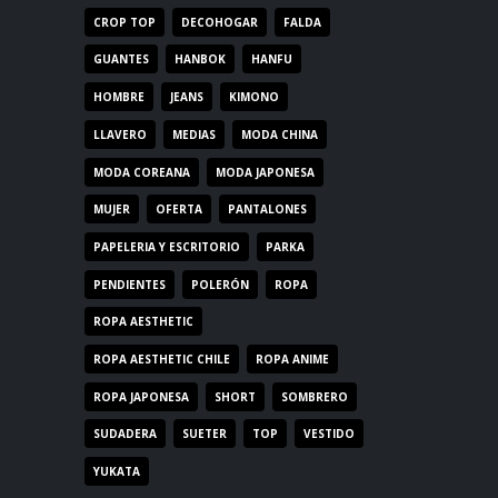
CROP TOP
DECOHOGAR
FALDA
GUANTES
HANBOK
HANFU
HOMBRE
JEANS
KIMONO
LLAVERO
MEDIAS
MODA CHINA
MODA COREANA
MODA JAPONESA
MUJER
OFERTA
PANTALONES
PAPELERIA Y ESCRITORIO
PARKA
PENDIENTES
POLERÓN
ROPA
ROPA AESTHETIC
ROPA AESTHETIC CHILE
ROPA ANIME
ROPA JAPONESA
SHORT
SOMBRERO
SUDADERA
SUETER
TOP
VESTIDO
YUKATA