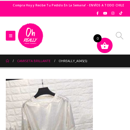
Compra Hoy y Recibe Tu Pedido En La Semana! - ENVÍOS A TODO CHILE
0
CAMISETA BRILLANTE
OHREALLY_A045(5)