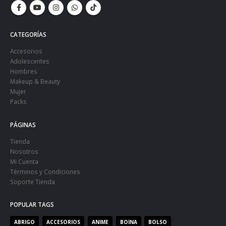
CATEGORÍAS
Accesorios
Adolescentes
Hombres
Makeup & Beauty
Mujer
Packs
PÁGINAS
Tienda
Nosotros
Mi Cuenta
Términos y Condiciones
Soporte Tienda
POPULAR TAGS
ABRIGO
ACCESORIOS
ANIME
BOINA
BOLSO