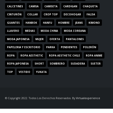
CALCETINES
CAMISA
CAMISETA
CARDIGAN
CHAQUETA
CINTURÓN
COLLAR
CROP TOP
DECOHOGAR
FALDA
GUANTES
HANBOK
HANFU
HOMBRE
JEANS
KIMONO
LLAVERO
MEDIAS
MODA CHINA
MODA COREANA
MODA JAPONESA
MUJER
OFERTA
PANTALONES
PAPELERIA Y ESCRITORIO
PARKA
PENDIENTES
POLERÓN
ROPA
ROPA AESTHETIC
ROPA AESTHETIC CHILE
ROPA ANIME
ROPA JAPONESA
SHORT
SOMBRERO
SUDADERA
SUETER
TOP
VESTIDO
YUKATA
© Copyright 2022. Todos Los Derechos Reservados. By
Virtualexperience