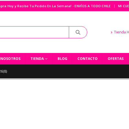
|
pra Hoy y Recibe Tu Pedido En La Semana! - ENVÍOS A TODO CHILE
MI CU
Tienda 
NOSOTROS
TIENDA
BLOG
CONTACTO
OFERTAS
6(8)