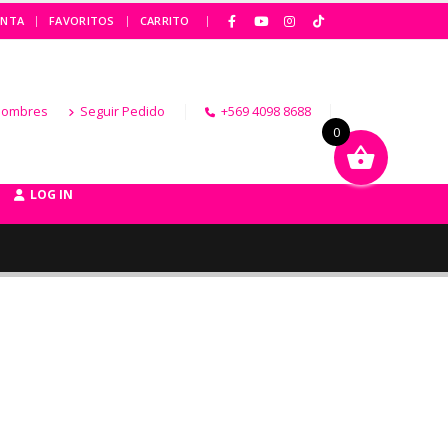
|
ENTA
FAVORITOS
CARRITO
Hombres
Seguir Pedido
+569 4098 8688
0
LOG IN