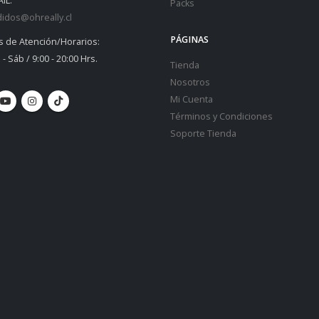
IL:
Packs
idos@ohreally.cl
PÁGINAS
s de Atención/Horarios:
 - Sáb / 9:00 - 20:00 Hrs.
Tienda
Nosotros
Mi Cuenta
Términos y Condiciones
Soporte Tienda