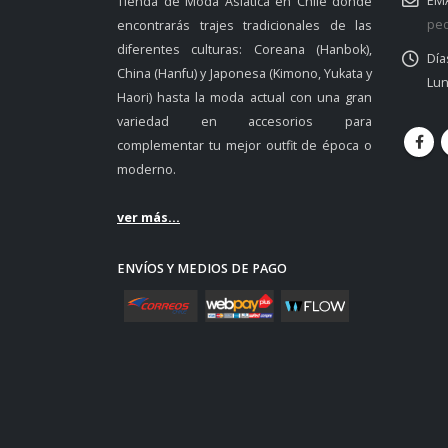
EMA
Tienda de Moda Asiática en Chile donde
ped
encontrarás trajes tradicionales de las
diferentes culturas: Coreana (Hanbok),
Día
China (Hanfu) y Japonesa (Kimono, Yukata y
Lun
Haori) hasta la moda actual con una gran
variedad en accesorios para
complementar tu mejor outfit de época o
moderno.
ver más...
ENVÍOS Y MEDIOS DE PAGO