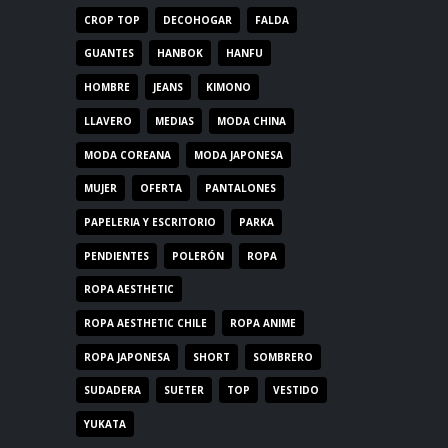
CROP TOP
DECOHOGAR
FALDA
GUANTES
HANBOK
HANFU
HOMBRE
JEANS
KIMONO
LLAVERO
MEDIAS
MODA CHINA
MODA COREANA
MODA JAPONESA
MUJER
OFERTA
PANTALONES
PAPELERIA Y ESCRITORIO
PARKA
PENDIENTES
POLERÓN
ROPA
ROPA AESTHETIC
ROPA AESTHETIC CHILE
ROPA ANIME
ROPA JAPONESA
SHORT
SOMBRERO
SUDADERA
SUETER
TOP
VESTIDO
YUKATA