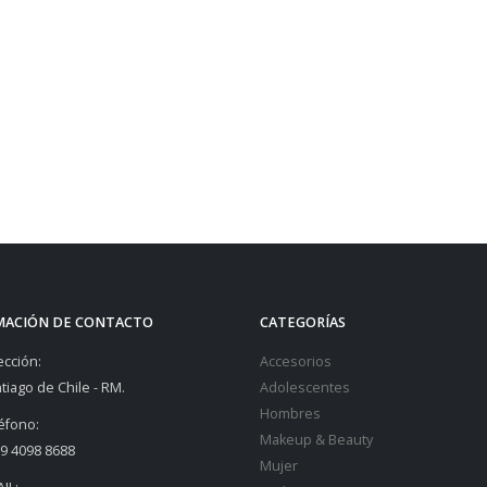
MACIÓN DE CONTACTO
CATEGORÍAS
ección:
Accesorios
tiago de Chile - RM.
Adolescentes
Hombres
éfono:
Makeup & Beauty
9 4098 8688
Mujer