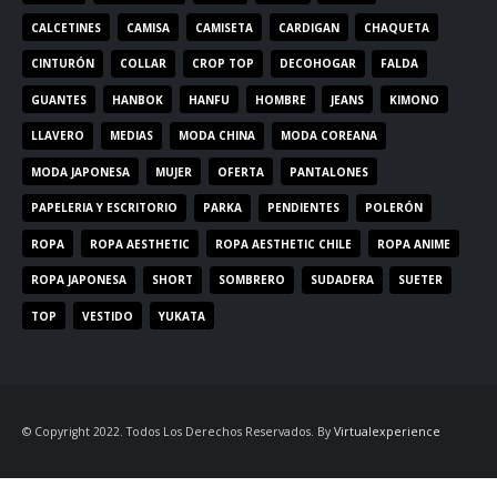
CALCETINES
CAMISA
CAMISETA
CARDIGAN
CHAQUETA
CINTURÓN
COLLAR
CROP TOP
DECOHOGAR
FALDA
GUANTES
HANBOK
HANFU
HOMBRE
JEANS
KIMONO
LLAVERO
MEDIAS
MODA CHINA
MODA COREANA
MODA JAPONESA
MUJER
OFERTA
PANTALONES
PAPELERIA Y ESCRITORIO
PARKA
PENDIENTES
POLERÓN
ROPA
ROPA AESTHETIC
ROPA AESTHETIC CHILE
ROPA ANIME
ROPA JAPONESA
SHORT
SOMBRERO
SUDADERA
SUETER
TOP
VESTIDO
YUKATA
© Copyright 2022. Todos Los Derechos Reservados. By
Virtualexperience