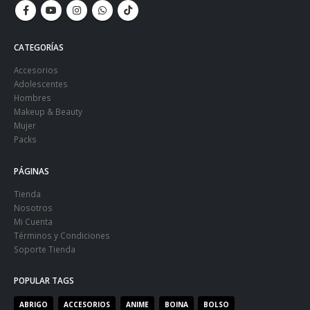
CATEGORÍAS
Accesorios
Adolescentes
Hombres
Makeup & Beauty
Mujer
Packs
PÁGINAS
Tienda
Nosotros
Mi Cuenta
Términos y Condiciones
Soporte Tienda
POPULAR TAGS
ABRIGO
ACCESORIOS
ANIME
BOINA
BOLSO