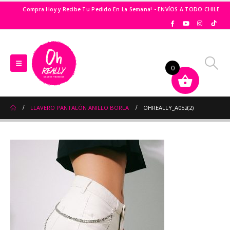
Compra Hoy y Recibe Tu Pedido En La Semana! - ENVÍOS A TODO CHILE
0
LLAVERO PANTALÓN ANILLO BORLA
OHREALLY_A052(2)