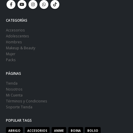
CATEGORÍAS
Accesorios
Adolescentes
Hombres
Makeup & Beauty
Mujer
Packs
PÁGINAS
Tienda
Nosotros
Mi Cuenta
Términos y Condiciones
Soporte Tienda
POPULAR TAGS
ABRIGO
ACCESORIOS
ANIME
BOINA
BOLSO