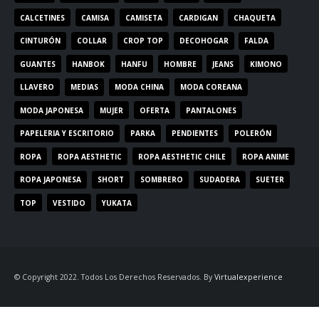
CALCETINES
CAMISA
CAMISETA
CARDIGAN
CHAQUETA
CINTURÓN
COLLAR
CROP TOP
DECOHOGAR
FALDA
GUANTES
HANBOK
HANFU
HOMBRE
JEANS
KIMONO
LLAVERO
MEDIAS
MODA CHINA
MODA COREANA
MODA JAPONESA
MUJER
OFERTA
PANTALONES
PAPELERIA Y ESCRITORIO
PARKA
PENDIENTES
POLERÓN
ROPA
ROPA AESTHETIC
ROPA AESTHETIC CHILE
ROPA ANIME
ROPA JAPONESA
SHORT
SOMBRERO
SUDADERA
SUETER
TOP
VESTIDO
YUKATA
© Copyright 2022. Todos Los Derechos Reservados. By
Virtualexperience