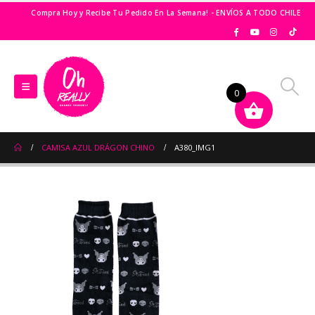
Compra Hoy y Recibe Tu Pedido En La Semana! - ENVÍOS A TODO CHILE
0
CAMISA AZUL DRÁGON CHINO
A380_IMG1