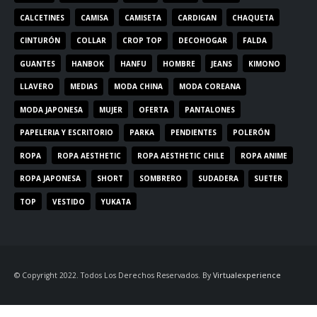
CALCETINES
CAMISA
CAMISETA
CARDIGAN
CHAQUETA
CINTURÓN
COLLAR
CROP TOP
DECOHOGAR
FALDA
GUANTES
HANBOK
HANFU
HOMBRE
JEANS
KIMONO
LLAVERO
MEDIAS
MODA CHINA
MODA COREANA
MODA JAPONESA
MUJER
OFERTA
PANTALONES
PAPELERIA Y ESCRITORIO
PARKA
PENDIENTES
POLERÓN
ROPA
ROPA AESTHETIC
ROPA AESTHETIC CHILE
ROPA ANIME
ROPA JAPONESA
SHORT
SOMBRERO
SUDADERA
SUETER
TOP
VESTIDO
YUKATA
© Copyright 2022. Todos Los Derechos Reservados. By
Virtualexperience