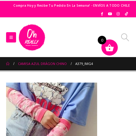
Compra Hoy y Recibe Tu Pedido En La Semana! - ENVÍOS A TODO CHILE
0
CAMISA AZUL DRÁGON CHINO
A379_IMG4