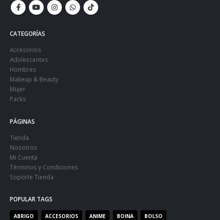
CATEGORÍAS
Accesorios
Adolescentes
Hombres
Makeup & Beauty
Mujer
Packs
PÁGINAS
Tienda
Nosotros
Mi Cuenta
Términos y Condiciones
Soporte Tienda
POPULAR TAGS
ABRIGO
ACCESORIOS
ANIME
BOINA
BOLSO