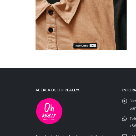
ACERCA DE OH REALLY!
INFOR
Dir
San
Tel
+56