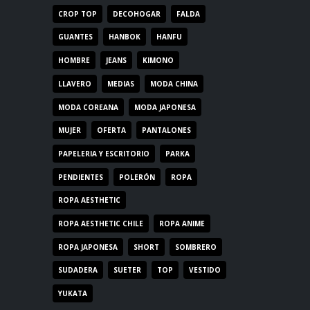
CROP TOP
DECOHOGAR
FALDA
GUANTES
HANBOK
HANFU
HOMBRE
JEANS
KIMONO
LLAVERO
MEDIAS
MODA CHINA
MODA COREANA
MODA JAPONESA
MUJER
OFERTA
PANTALONES
PAPELERIA Y ESCRITORIO
PARKA
PENDIENTES
POLERÓN
ROPA
ROPA AESTHETIC
ROPA AESTHETIC CHILE
ROPA ANIME
ROPA JAPONESA
SHORT
SOMBRERO
SUDADERA
SUETER
TOP
VESTIDO
YUKATA