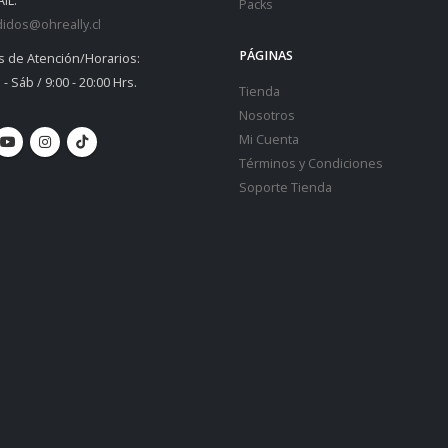
IL:
Packs
idos@ohreally.cl
PÁGINAS
s de Atención/Horarios:
 - Sáb / 9:00 - 20:00 Hrs.
Tienda
Nosotros
Mi Cuenta
Términos y Condiciones
Soporte Tienda