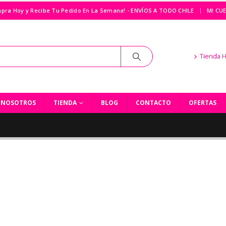
|
pra Hoy y Recibe Tu Pedido En La Semana! - ENVÍOS A TODO CHILE
MI CU
Tienda 
NOSOTROS
TIENDA
BLOG
CONTACTO
OFERTAS