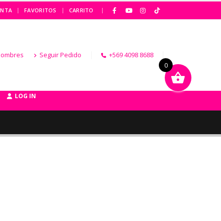
|
ENTA
FAVORITOS
CARRITO
Hombres
Seguir Pedido
+569 4098 8688
0
LOG IN