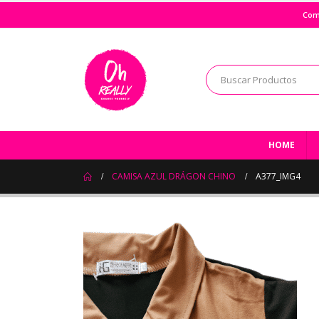
Com
HOME
CAMISA AZUL DRÁGON CHINO
A377_IMG4