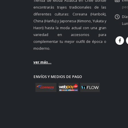
EMA
Tienda de Moda Asiática en Chile donde
ped
encontrarás trajes tradicionales de las
diferentes culturas: Coreana (Hanbok),
Día
China (Hanfu) y Japonesa (Kimono, Yukata y
Lun
Haori) hasta la moda actual con una gran
variedad en accesorios para
complementar tu mejor outfit de época o
moderno.
ver más...
ENVÍOS Y MEDIOS DE PAGO