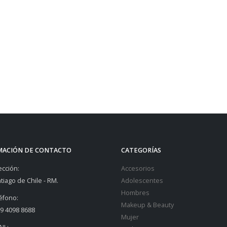
MACIÓN DE CONTACTO
CATEGORÍAS
ección:
Accesorios
tiago de Chile - RM.
Adolescentes
Hombres
éfono:
Makeup & Beauty
9 4098 8688
Mujer