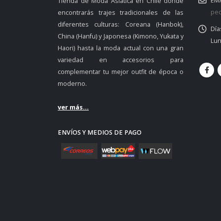
EMA
Tienda de Moda Asiática en Chile donde
ped
encontrarás trajes tradicionales de las
diferentes culturas: Coreana (Hanbok),
Día
China (Hanfu) y Japonesa (Kimono, Yukata y
Lun
Haori) hasta la moda actual con una gran
variedad en accesorios para
complementar tu mejor outfit de época o
moderno.
ver más...
ENVÍOS Y MEDIOS DE PAGO