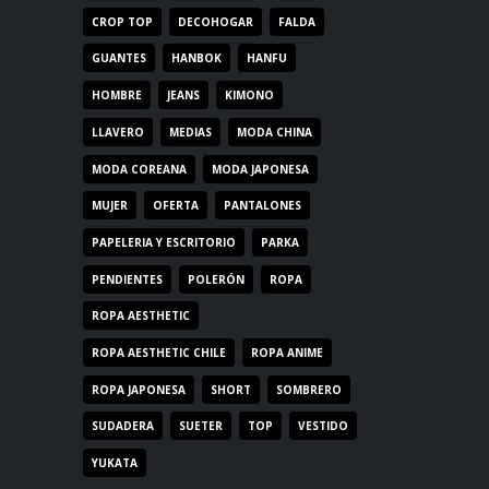
CROP TOP
DECOHOGAR
FALDA
GUANTES
HANBOK
HANFU
HOMBRE
JEANS
KIMONO
LLAVERO
MEDIAS
MODA CHINA
MODA COREANA
MODA JAPONESA
MUJER
OFERTA
PANTALONES
PAPELERIA Y ESCRITORIO
PARKA
PENDIENTES
POLERÓN
ROPA
ROPA AESTHETIC
ROPA AESTHETIC CHILE
ROPA ANIME
ROPA JAPONESA
SHORT
SOMBRERO
SUDADERA
SUETER
TOP
VESTIDO
YUKATA