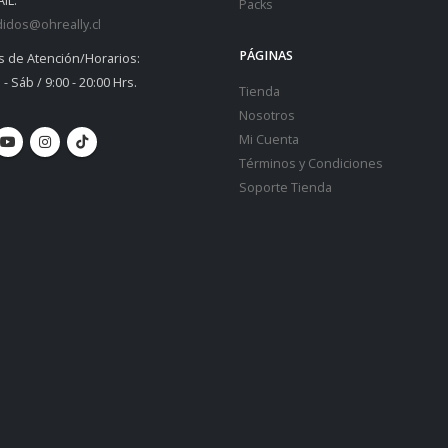
IL:
Packs
idos@ohreally.cl
PÁGINAS
s de Atención/Horarios:
 - Sáb / 9:00 - 20:00 Hrs.
Tienda
Nosotros
Mi Cuenta
Términos y Condiciones
Soporte Tienda