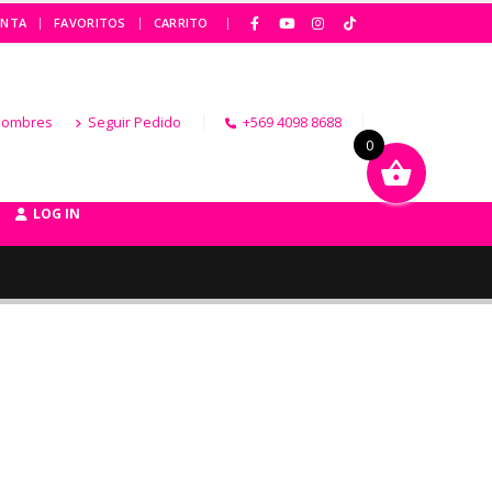
|
ENTA
FAVORITOS
CARRITO
Hombres
Seguir Pedido
+569 4098 8688
0
LOG IN