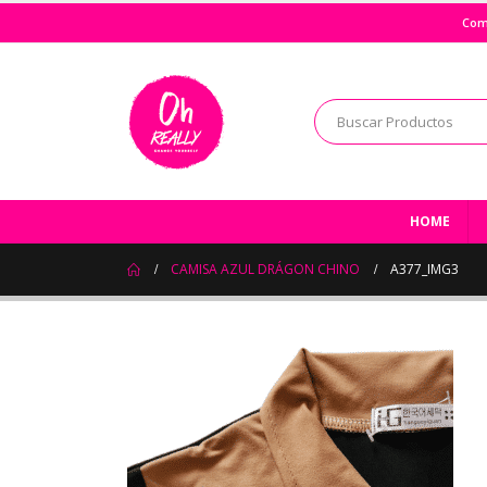
Com
HOME
CAMISA AZUL DRÁGON CHINO
A377_IMG3