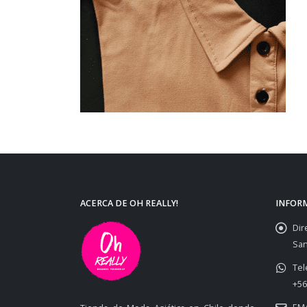
ACERCA DE OH REALLY!
INFOR
Dir
San
Tel
+56