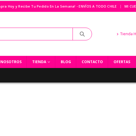
|
pra Hoy y Recibe Tu Pedido En La Semana! - ENVÍOS A TODO CHILE
MI CU
Tienda 
NOSOTROS
TIENDA
BLOG
CONTACTO
OFERTAS