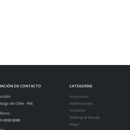
MACIÓN DE CONTACTO
CATEGORÍAS
ección:
Accesorios
tiago de Chile - RM.
Adolescentes
Hombres
éfono:
Makeup & Beauty
9 4098 8688
Mujer