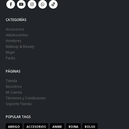
CATEGORÍAS
Accesorios
Adolescentes
Hombres
Makeup & Beauty
Mujer
Packs
PÁGINAS
Tienda
Nosotros
Mi Cuenta
Términos y Condiciones
Soporte Tienda
POPULAR TAGS
ABRIGO
ACCESORIOS
ANIME
BOINA
BOLSO