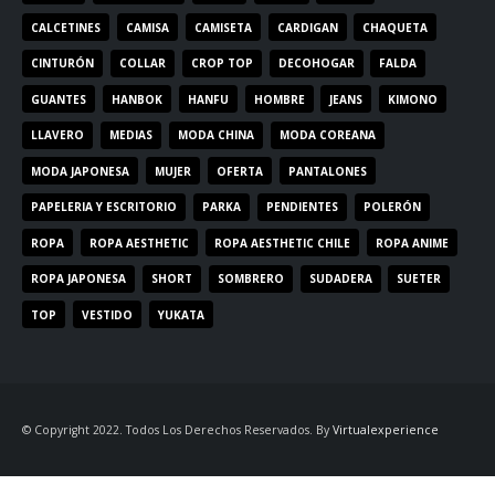
CALCETINES
CAMISA
CAMISETA
CARDIGAN
CHAQUETA
CINTURÓN
COLLAR
CROP TOP
DECOHOGAR
FALDA
GUANTES
HANBOK
HANFU
HOMBRE
JEANS
KIMONO
LLAVERO
MEDIAS
MODA CHINA
MODA COREANA
MODA JAPONESA
MUJER
OFERTA
PANTALONES
PAPELERIA Y ESCRITORIO
PARKA
PENDIENTES
POLERÓN
ROPA
ROPA AESTHETIC
ROPA AESTHETIC CHILE
ROPA ANIME
ROPA JAPONESA
SHORT
SOMBRERO
SUDADERA
SUETER
TOP
VESTIDO
YUKATA
© Copyright 2022. Todos Los Derechos Reservados. By
Virtualexperience