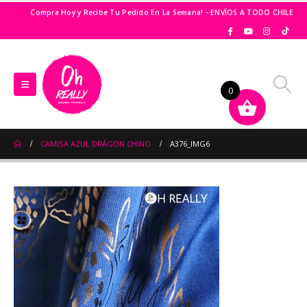
Compra Hoy y Recibe Tu Pedido En La Semana! - ENVÍOS A TODO CHILE
0
CAMISA AZUL DRÁGON CHINO
A376_IMG6