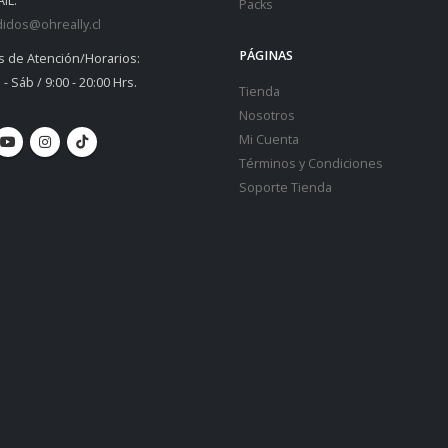
IL:
Packs
idos@ohreally.cl
PÁGINAS
s de Atención/Horarios:
 - Sáb / 9:00 - 20:00 Hrs.
Tienda
Nosotros
Mi Cuenta
Términos y Condiciones
Soporte Tienda