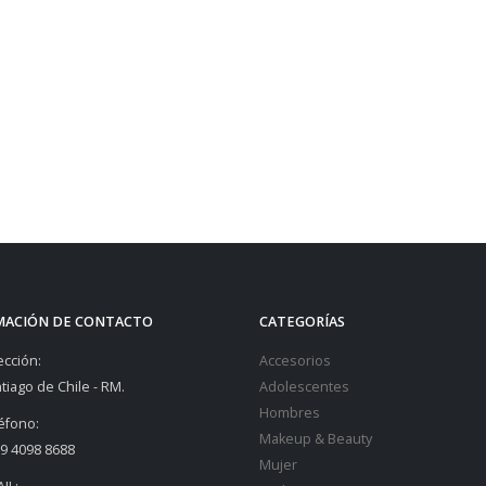
MACIÓN DE CONTACTO
CATEGORÍAS
ección:
Accesorios
tiago de Chile - RM.
Adolescentes
Hombres
éfono:
Makeup & Beauty
9 4098 8688
Mujer