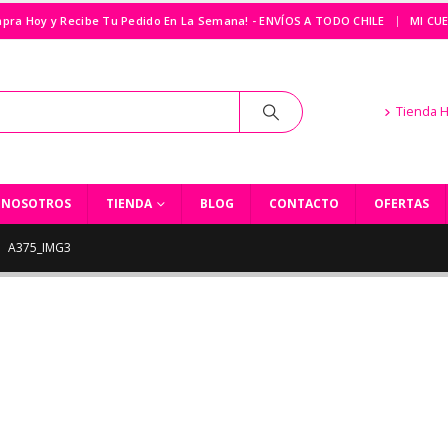
|
pra Hoy y Recibe Tu Pedido En La Semana! - ENVÍOS A TODO CHILE
MI CU
Tienda 
NOSOTROS
TIENDA
BLOG
CONTACTO
OFERTAS
A375_IMG3