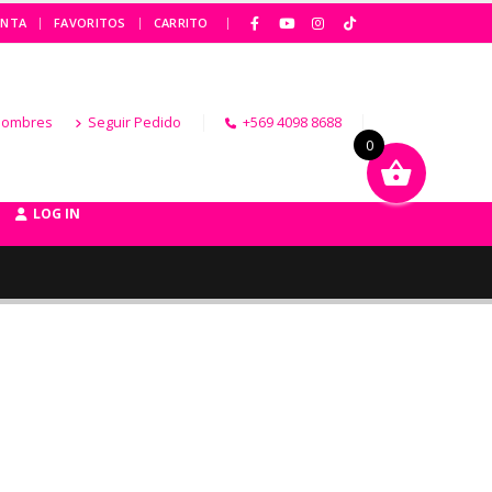
|
ENTA
FAVORITOS
CARRITO
Hombres
Seguir Pedido
+569 4098 8688
0
LOG IN