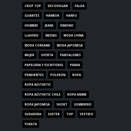
CROP TOP
DECOHOGAR
FALDA
GUANTES
HANBOK
HANFU
HOMBRE
JEANS
KIMONO
LLAVERO
MEDIAS
MODA CHINA
MODA COREANA
MODA JAPONESA
MUJER
OFERTA
PANTALONES
PAPELERIA Y ESCRITORIO
PARKA
PENDIENTES
POLERÓN
ROPA
ROPA AESTHETIC
ROPA AESTHETIC CHILE
ROPA ANIME
ROPA JAPONESA
SHORT
SOMBRERO
SUDADERA
SUETER
TOP
VESTIDO
YUKATA