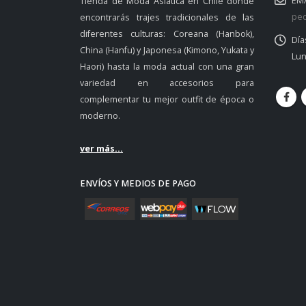
EMA
Tienda de Moda Asiática en Chile donde
ped
encontrarás trajes tradicionales de las
diferentes culturas: Coreana (Hanbok),
Día
China (Hanfu) y Japonesa (Kimono, Yukata y
Lun
Haori) hasta la moda actual con una gran
variedad en accesorios para
complementar tu mejor outfit de época o
moderno.
ver más...
ENVÍOS Y MEDIOS DE PAGO