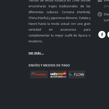
EMA
Tienda de Moda Asiática en Chile donde
ped
encontrarás trajes tradicionales de las
diferentes culturas: Coreana (Hanbok),
Día
China (Hanfu) y Japonesa (Kimono, Yukata y
Lun
Haori) hasta la moda actual con una gran
variedad en accesorios para
complementar tu mejor outfit de época o
moderno.
ver más...
ENVÍOS Y MEDIOS DE PAGO