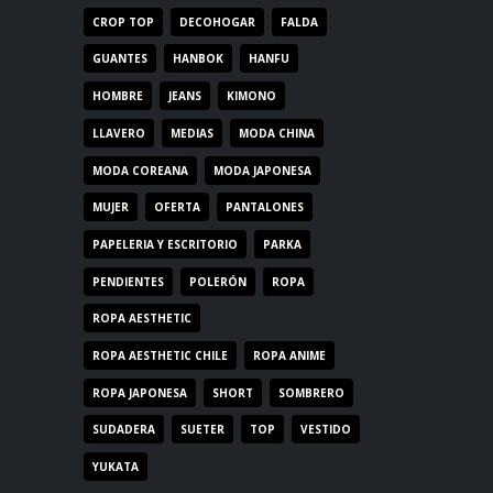
CROP TOP
DECOHOGAR
FALDA
GUANTES
HANBOK
HANFU
HOMBRE
JEANS
KIMONO
LLAVERO
MEDIAS
MODA CHINA
MODA COREANA
MODA JAPONESA
MUJER
OFERTA
PANTALONES
PAPELERIA Y ESCRITORIO
PARKA
PENDIENTES
POLERÓN
ROPA
ROPA AESTHETIC
ROPA AESTHETIC CHILE
ROPA ANIME
ROPA JAPONESA
SHORT
SOMBRERO
SUDADERA
SUETER
TOP
VESTIDO
YUKATA