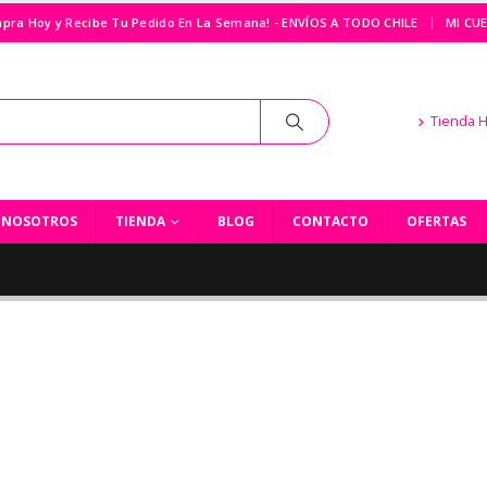
|
pra Hoy y Recibe Tu Pedido En La Semana! - ENVÍOS A TODO CHILE
MI CU
Tienda 
NOSOTROS
TIENDA
BLOG
CONTACTO
OFERTAS