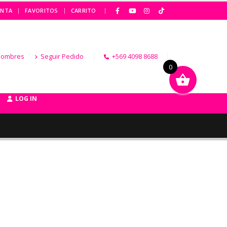
|
ENTA
FAVORITOS
CARRITO
Hombres
Seguir Pedido
+569 4098 8688
0
LOG IN