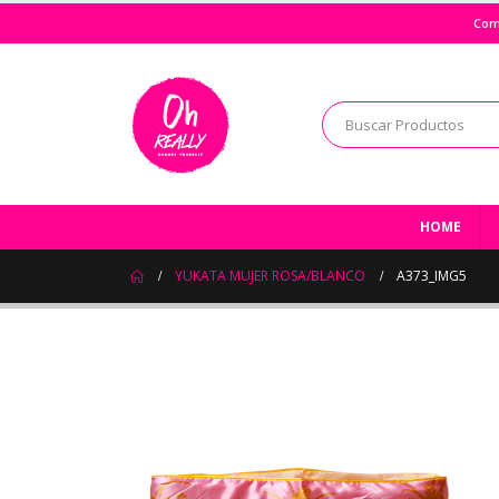
Com
HOME
YUKATA MUJER ROSA/BLANCO
A373_IMG5