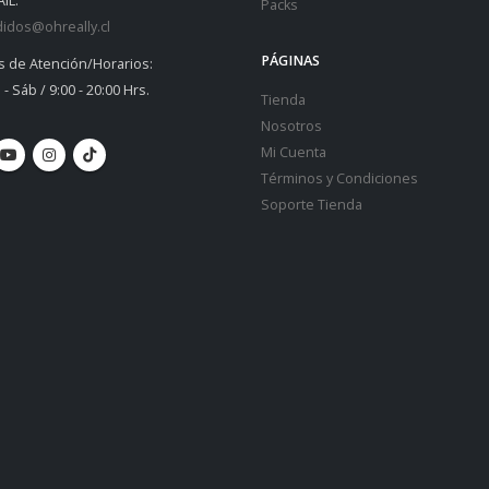
IL:
Packs
idos@ohreally.cl
PÁGINAS
s de Atención/Horarios:
 - Sáb / 9:00 - 20:00 Hrs.
Tienda
Nosotros
Mi Cuenta
Términos y Condiciones
Soporte Tienda