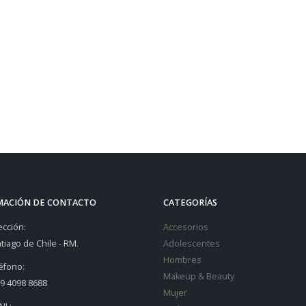
MACIÓN DE CONTACTO
CATEGORÍAS
ección:
Accesorios
tiago de Chile - RM.
Adolescentes
Hombres
éfono:
Makeup & Beauty
9 4098 8688
Mujer