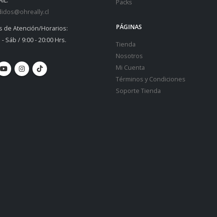
IL:
Packs
idos@ohreally.cl
PÁGINAS
s de Atención/Horarios:
 - Sáb / 9:00 - 20:00 Hrs.
Tienda
Nosotros
Mi Cuenta
Términos y Condiciones
Soporte Tienda