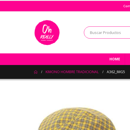
Com
HOME
KIMONO HOMBRE TRADICIONAL
A362_IMG5