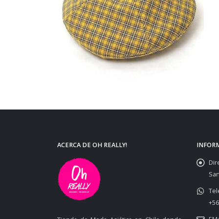
ACERCA DE OH REALLY!
INFOR
Dir
San
Tel
+56