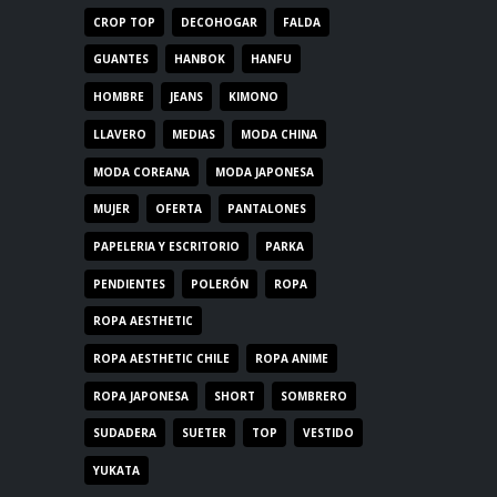
CROP TOP
DECOHOGAR
FALDA
GUANTES
HANBOK
HANFU
HOMBRE
JEANS
KIMONO
LLAVERO
MEDIAS
MODA CHINA
MODA COREANA
MODA JAPONESA
MUJER
OFERTA
PANTALONES
PAPELERIA Y ESCRITORIO
PARKA
PENDIENTES
POLERÓN
ROPA
ROPA AESTHETIC
ROPA AESTHETIC CHILE
ROPA ANIME
ROPA JAPONESA
SHORT
SOMBRERO
SUDADERA
SUETER
TOP
VESTIDO
YUKATA