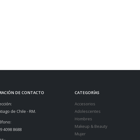
MACIÓN DE CONTACTO
CATEGORÍAS
ección:
Accesorios
tiago de Chile - RM.
Adolescentes
Hombres
éfono:
Makeup & Beauty
9 4098 8688
Mujer