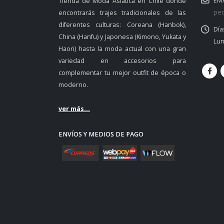
EMA
Tienda de Moda Asiática en Chile donde
ped
encontrarás trajes tradicionales de las
diferentes culturas: Coreana (Hanbok),
Día
China (Hanfu) y Japonesa (Kimono, Yukata y
Lun
Haori) hasta la moda actual con una gran
variedad en accesorios para
complementar tu mejor outfit de época o
moderno.
ver más...
ENVÍOS Y MEDIOS DE PAGO