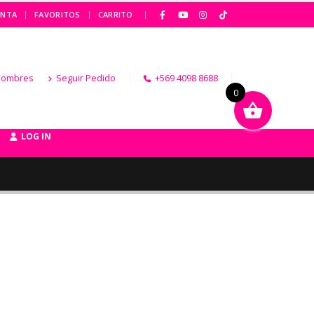
|
ENTA
FAVORITOS
CARRITO
Hombres
Seguir Pedido
+569 4098 8688
0
LOG IN