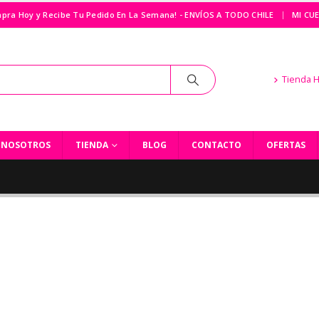
|
pra Hoy y Recibe Tu Pedido En La Semana! - ENVÍOS A TODO CHILE
MI CU
Tienda 
NOSOTROS
TIENDA
BLOG
CONTACTO
OFERTAS