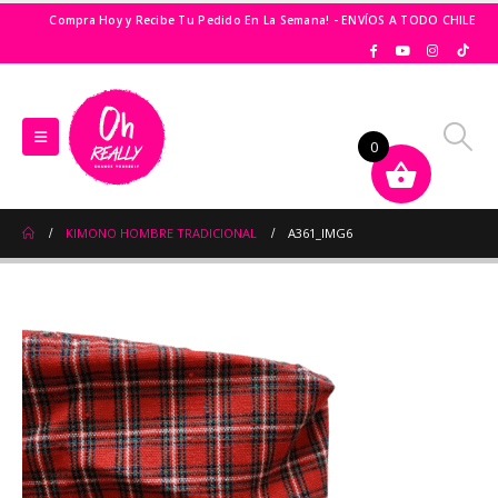
Compra Hoy y Recibe Tu Pedido En La Semana! - ENVÍOS A TODO CHILE
0
KIMONO HOMBRE TRADICIONAL
A361_IMG6