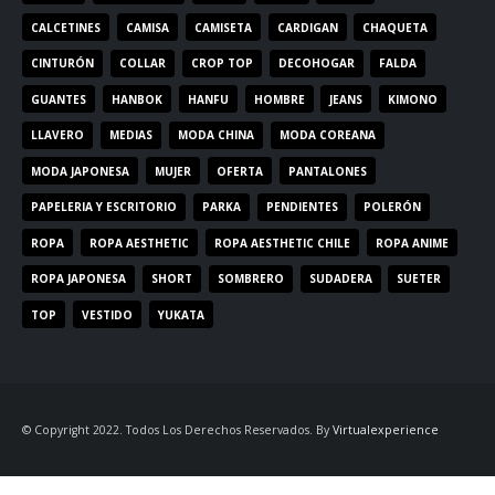
CALCETINES
CAMISA
CAMISETA
CARDIGAN
CHAQUETA
CINTURÓN
COLLAR
CROP TOP
DECOHOGAR
FALDA
GUANTES
HANBOK
HANFU
HOMBRE
JEANS
KIMONO
LLAVERO
MEDIAS
MODA CHINA
MODA COREANA
MODA JAPONESA
MUJER
OFERTA
PANTALONES
PAPELERIA Y ESCRITORIO
PARKA
PENDIENTES
POLERÓN
ROPA
ROPA AESTHETIC
ROPA AESTHETIC CHILE
ROPA ANIME
ROPA JAPONESA
SHORT
SOMBRERO
SUDADERA
SUETER
TOP
VESTIDO
YUKATA
© Copyright 2022. Todos Los Derechos Reservados. By
Virtualexperience