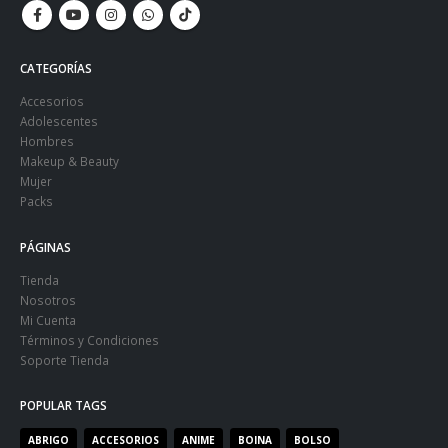
CATEGORÍAS
Accesorios
Adolescentes
Hombres
Makeup & Beauty
Mujer
Packs
PÁGINAS
Tienda
Nosotros
Mi Cuenta
Términos y Condiciones
Soporte Tienda
POPULAR TAGS
ABRIGO
ACCESORIOS
ANIME
BOINA
BOLSO