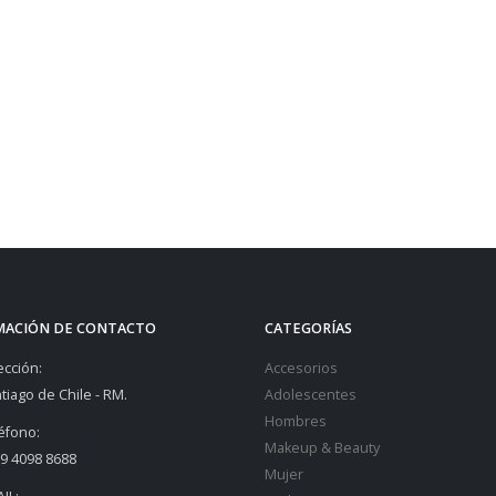
MACIÓN DE CONTACTO
CATEGORÍAS
ección:
Accesorios
tiago de Chile - RM.
Adolescentes
Hombres
éfono:
Makeup & Beauty
9 4098 8688
Mujer