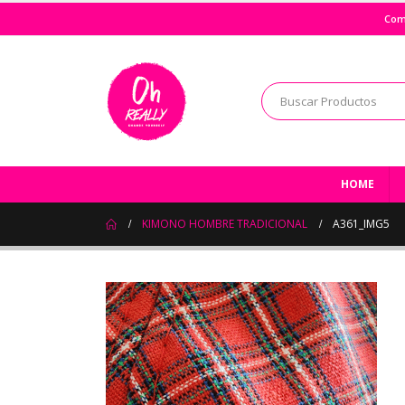
Com
HOME
KIMONO HOMBRE TRADICIONAL
A361_IMG5