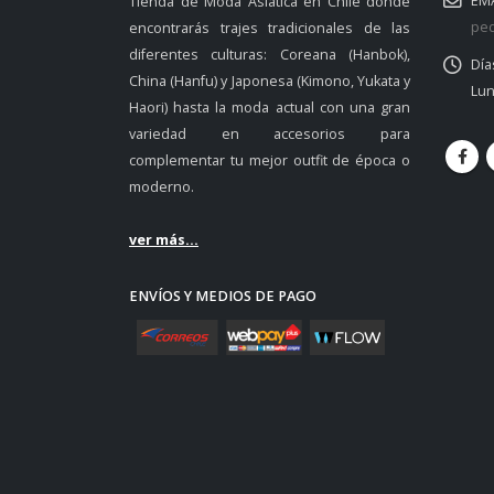
EMA
Tienda de Moda Asiática en Chile donde
ped
encontrarás trajes tradicionales de las
diferentes culturas: Coreana (Hanbok),
Día
China (Hanfu) y Japonesa (Kimono, Yukata y
Lun
Haori) hasta la moda actual con una gran
variedad en accesorios para
complementar tu mejor outfit de época o
moderno.
ver más...
ENVÍOS Y MEDIOS DE PAGO