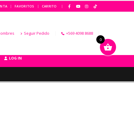
|
ENTA
FAVORITOS
CARRITO
Hombres
Seguir Pedido
+569 4098 8688
0
LOG IN