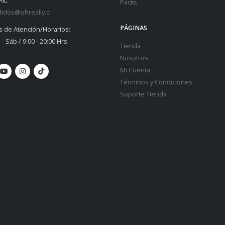
IL:
Packs
idos@ohreally.cl
PÁGINAS
s de Atención/Horarios:
 - Sáb / 9:00 - 20:00 Hrs.
Tienda
Nosotros
Mi Cuenta
Términos y Condiciones
Soporte Tienda