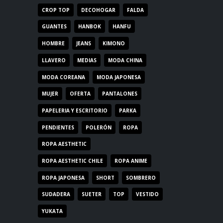
CROP TOP
DECOHOGAR
FALDA
GUANTES
HANBOK
HANFU
HOMBRE
JEANS
KIMONO
LLAVERO
MEDIAS
MODA CHINA
MODA COREANA
MODA JAPONESA
MUJER
OFERTA
PANTALONES
PAPELERIA Y ESCRITORIO
PARKA
PENDIENTES
POLERÓN
ROPA
ROPA AESTHETIC
ROPA AESTHETIC CHILE
ROPA ANIME
ROPA JAPONESA
SHORT
SOMBRERO
SUDADERA
SUETER
TOP
VESTIDO
YUKATA