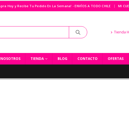
|
pra Hoy y Recibe Tu Pedido En La Semana! - ENVÍOS A TODO CHILE
MI CU
Tienda 
NOSOTROS
TIENDA
BLOG
CONTACTO
OFERTAS