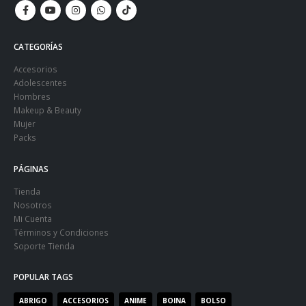
CATEGORÍAS
Accesorios
Adolescentes
Hombres
Makeup & Beauty
Mujer
Packs
PÁGINAS
Tienda
Nosotros
Mi Cuenta
Términos y Condiciones
Soporte Tienda
POPULAR TAGS
ABRIGO
ACCESORIOS
ANIME
BOINA
BOLSO