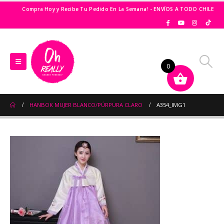
Compra Hoy y Recibe Tu Pedido En La Semana! - ENVÍOS A TODO CHILE
0
HANBOK MUJER BLANCO/PÚRPURA CLARO
A354_IMG1