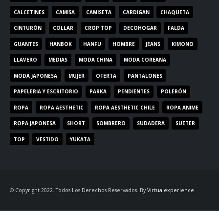
CALCETINES
CAMISA
CAMISETA
CARDIGAN
CHAQUETA
CINTURÓN
COLLAR
CROP TOP
DECOHOGAR
FALDA
GUANTES
HANBOK
HANFU
HOMBRE
JEANS
KIMONO
LLAVERO
MEDIAS
MODA CHINA
MODA COREANA
MODA JAPONESA
MUJER
OFERTA
PANTALONES
PAPELERIA Y ESCRITORIO
PARKA
PENDIENTES
POLERÓN
ROPA
ROPA AESTHETIC
ROPA AESTHETIC CHILE
ROPA ANIME
ROPA JAPONESA
SHORT
SOMBRERO
SUDADERA
SUETER
TOP
VESTIDO
YUKATA
© Copyright 2022. Todos Los Derechos Reservados. By
Virtualexperience