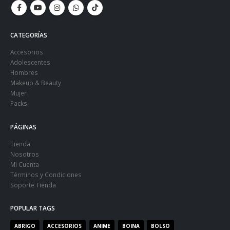
CATEGORÍAS
Accesorios
Adolescentes
Hombres
Makeup & Beauty
Mujer
Packs
PÁGINAS
Tienda
Nosotros
Mi Cuenta
Términos y Condiciones
Soporte Tienda
POPULAR TAGS
ABRIGO
ACCESORIOS
ANIME
BOINA
BOLSO