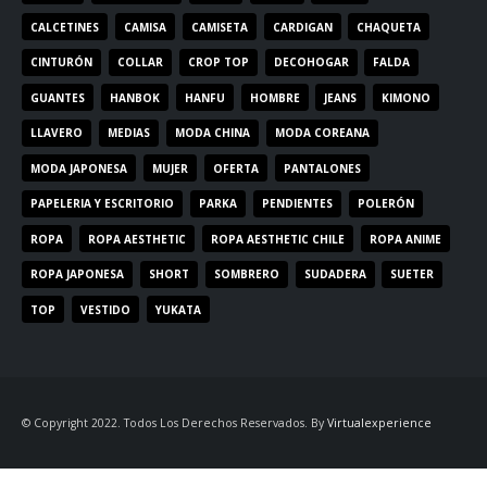
CALCETINES
CAMISA
CAMISETA
CARDIGAN
CHAQUETA
CINTURÓN
COLLAR
CROP TOP
DECOHOGAR
FALDA
GUANTES
HANBOK
HANFU
HOMBRE
JEANS
KIMONO
LLAVERO
MEDIAS
MODA CHINA
MODA COREANA
MODA JAPONESA
MUJER
OFERTA
PANTALONES
PAPELERIA Y ESCRITORIO
PARKA
PENDIENTES
POLERÓN
ROPA
ROPA AESTHETIC
ROPA AESTHETIC CHILE
ROPA ANIME
ROPA JAPONESA
SHORT
SOMBRERO
SUDADERA
SUETER
TOP
VESTIDO
YUKATA
© Copyright 2022. Todos Los Derechos Reservados. By
Virtualexperience