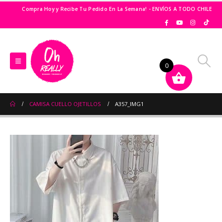
Compra Hoy y Recibe Tu Pedido En La Semana! - ENVÍOS A TODO CHILE
0
CAMISA CUELLO OJETILLOS
A357_IMG1