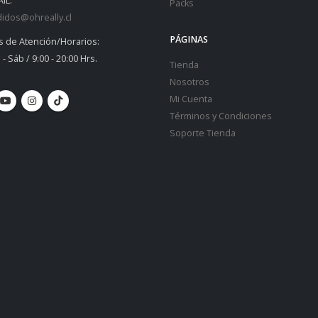
IL:
Packs
idos@ohreally.cl
PÁGINAS
s de Atención/Horarios:
 - Sáb / 9:00 - 20:00 Hrs.
Tienda
Nosotros
Mi Cuenta
Términos y Condiciones
Soporte Tienda