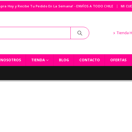
|
pra Hoy y Recibe Tu Pedido En La Semana! - ENVÍOS A TODO CHILE
MI CU
Tienda 
NOSOTROS
TIENDA
BLOG
CONTACTO
OFERTAS