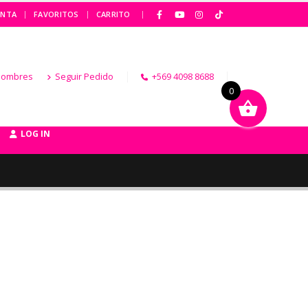
|
ENTA
FAVORITOS
CARRITO
Hombres
Seguir Pedido
+569 4098 8688
0
LOG IN