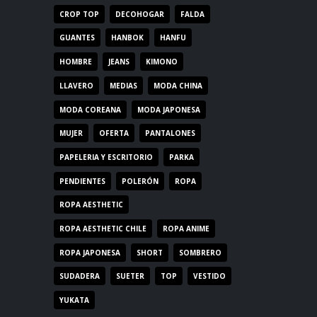
CROP TOP
DECOHOGAR
FALDA
GUANTES
HANBOK
HANFU
HOMBRE
JEANS
KIMONO
LLAVERO
MEDIAS
MODA CHINA
MODA COREANA
MODA JAPONESA
MUJER
OFERTA
PANTALONES
PAPELERIA Y ESCRITORIO
PARKA
PENDIENTES
POLERÓN
ROPA
ROPA AESTHETIC
ROPA AESTHETIC CHILE
ROPA ANIME
ROPA JAPONESA
SHORT
SOMBRERO
SUDADERA
SUETER
TOP
VESTIDO
YUKATA