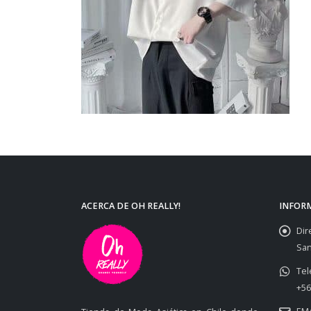
ACERCA DE OH REALLY!
INFOR
Dir
San
Tel
+56