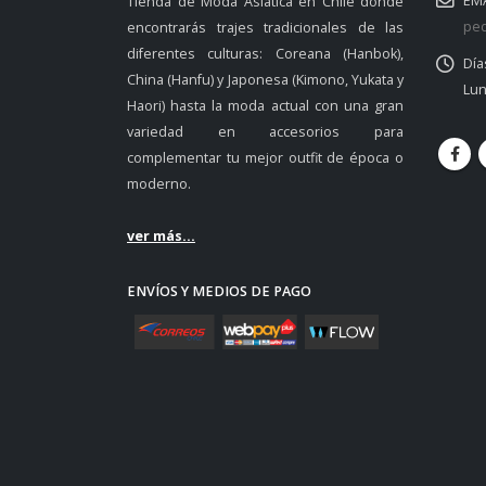
EMA
Tienda de Moda Asiática en Chile donde
ped
encontrarás trajes tradicionales de las
diferentes culturas: Coreana (Hanbok),
Día
China (Hanfu) y Japonesa (Kimono, Yukata y
Lun
Haori) hasta la moda actual con una gran
variedad en accesorios para
complementar tu mejor outfit de época o
moderno.
ver más...
ENVÍOS Y MEDIOS DE PAGO