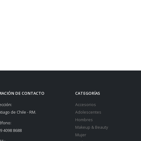
MACIÓN DE CONTACTO
CATEGORÍAS
ección:
Accesorios
tiago de Chile - RM.
Adolescentes
Hombres
éfono:
Makeup & Beauty
9 4098 8688
Mujer