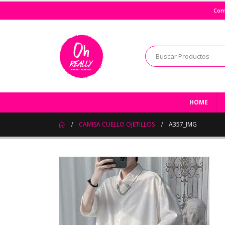
Com
HOME
CAMISA CUELLO OJETILLOS
A357_IMG