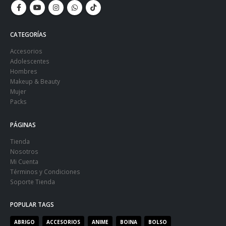
CATEGORÍAS
Accesorios
Adolescentes
Hombres
Makeup & Beauty
Mujer
Packs
PÁGINAS
Tienda
Nosotros
Mi Cuenta
Términos y Condiciones
Soporte Tienda
POPULAR TAGS
ABRIGO
ACCESORIOS
ANIME
BOINA
BOLSO