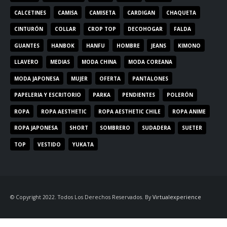
CALCETINES
CAMISA
CAMISETA
CARDIGAN
CHAQUETA
CINTURÓN
COLLAR
CROP TOP
DECOHOGAR
FALDA
GUANTES
HANBOK
HANFU
HOMBRE
JEANS
KIMONO
LLAVERO
MEDIAS
MODA CHINA
MODA COREANA
MODA JAPONESA
MUJER
OFERTA
PANTALONES
PAPELERIA Y ESCRITORIO
PARKA
PENDIENTES
POLERÓN
ROPA
ROPA AESTHETIC
ROPA AESTHETIC CHILE
ROPA ANIME
ROPA JAPONESA
SHORT
SOMBRERO
SUDADERA
SUETER
TOP
VESTIDO
YUKATA
© Copyright 2022. Todos Los Derechos Reservados. By
Virtualexperience