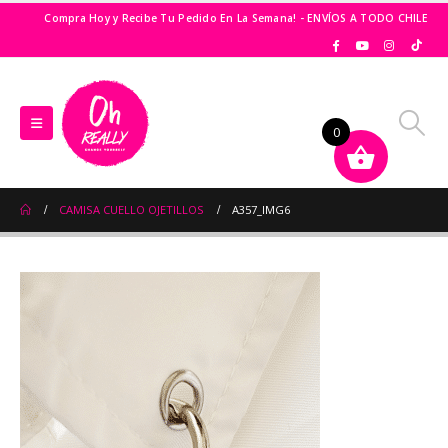
Compra Hoy y Recibe Tu Pedido En La Semana! - ENVÍOS A TODO CHILE
0
CAMISA CUELLO OJETILLOS
A357_IMG6