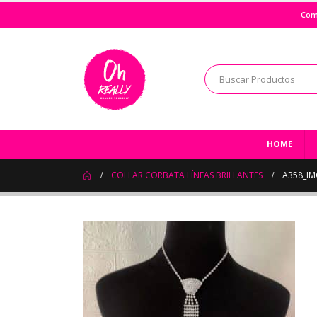
Com
HOME
COLLAR CORBATA LÍNEAS BRILLANTES
A358_IM