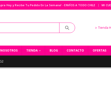
|
pra Hoy y Recibe Tu Pedido En La Semana! - ENVÍOS A TODO CHILE
MI CU
Tienda 
NOSOTROS
TIENDA
BLOG
CONTACTO
OFERTAS
G2