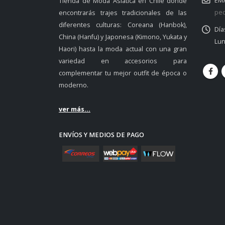
EMA
Tienda de Moda Asiática en Chile donde
ped
encontrarás trajes tradicionales de las
diferentes culturas: Coreana (Hanbok),
Día
China (Hanfu) y Japonesa (Kimono, Yukata y
Lun
Haori) hasta la moda actual con una gran
variedad en accesorios para
complementar tu mejor outfit de época o
moderno.
ver más...
ENVÍOS Y MEDIOS DE PAGO