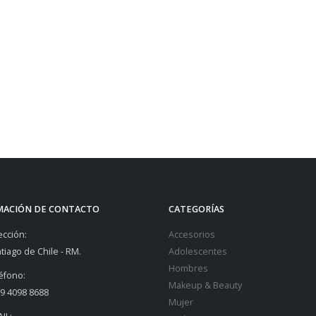
MACIÓN DE CONTACTO
CATEGORÍAS
ección:
Accesorios
tiago de Chile - RM.
Adolescentes
Hombres
éfono:
Makeup & Beauty
9 4098 8688
Mujer