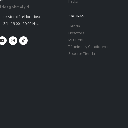
IL:
Packs
idos@ohreally.cl
PÁGINAS
s de Atención/Horarios:
 - Sáb / 9:00 - 20:00 Hrs.
Tienda
Nosotros
Mi Cuenta
Términos y Condiciones
Soporte Tienda