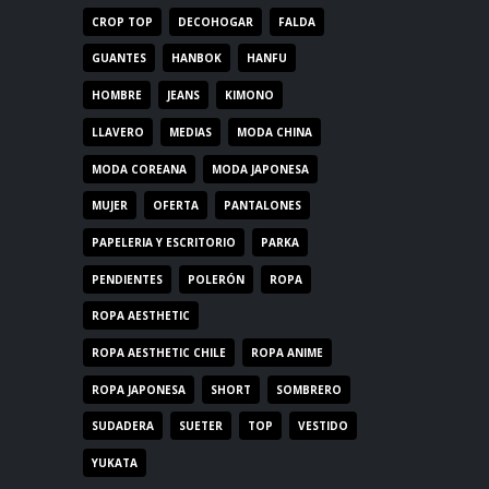
CROP TOP
DECOHOGAR
FALDA
GUANTES
HANBOK
HANFU
HOMBRE
JEANS
KIMONO
LLAVERO
MEDIAS
MODA CHINA
MODA COREANA
MODA JAPONESA
MUJER
OFERTA
PANTALONES
PAPELERIA Y ESCRITORIO
PARKA
PENDIENTES
POLERÓN
ROPA
ROPA AESTHETIC
ROPA AESTHETIC CHILE
ROPA ANIME
ROPA JAPONESA
SHORT
SOMBRERO
SUDADERA
SUETER
TOP
VESTIDO
YUKATA