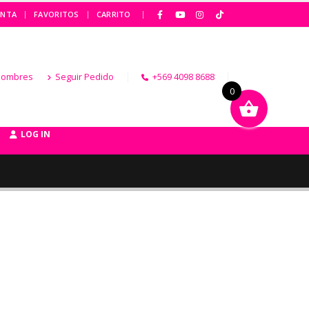
|
ENTA
FAVORITOS
CARRITO
Hombres
Seguir Pedido
+569 4098 8688
0
LOG IN