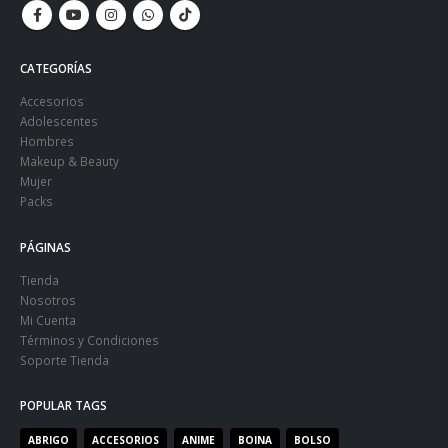
CATEGORÍAS
Accesorios
Adolescentes
Hombres
Makeup & Beauty
Mujer
Packs
PÁGINAS
Tienda
Nosotros
Mi Cuenta
Términos y Condiciones
Soporte Tienda
POPULAR TAGS
ABRIGO
ACCESORIOS
ANIME
BOINA
BOLSO