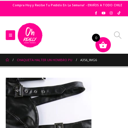
Compra Hoy y Recibe Tu Pedido En La Semana! - ENVÍOS A TODO CHILE
0
CHAQUETA HALTER UN HOMBRO PU
A356_IMG6