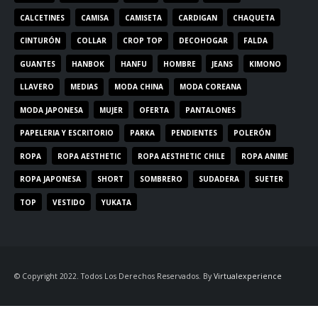
CALCETINES
CAMISA
CAMISETA
CARDIGAN
CHAQUETA
CINTURÓN
COLLAR
CROP TOP
DECOHOGAR
FALDA
GUANTES
HANBOK
HANFU
HOMBRE
JEANS
KIMONO
LLAVERO
MEDIAS
MODA CHINA
MODA COREANA
MODA JAPONESA
MUJER
OFERTA
PANTALONES
PAPELERIA Y ESCRITORIO
PARKA
PENDIENTES
POLERÓN
ROPA
ROPA AESTHETIC
ROPA AESTHETIC CHILE
ROPA ANIME
ROPA JAPONESA
SHORT
SOMBRERO
SUDADERA
SUETER
TOP
VESTIDO
YUKATA
© Copyright 2022. Todos Los Derechos Reservados. By
Virtualexperience